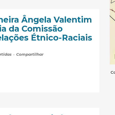
lheira Ângela Valentim
ia da Comissão
lações Étnico-Raciais
rtidas
Compartilhar
Co