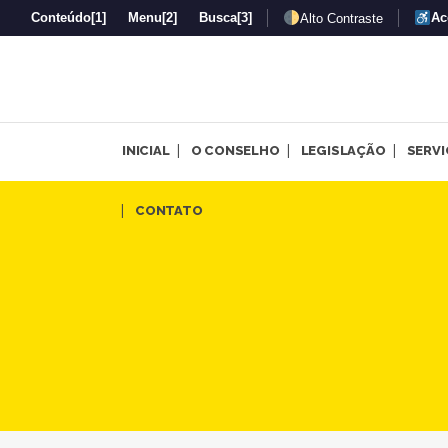
Conteúdo
[1]
Menu
[2]
Busca
[3]
Ac
Alto Contraste
INICIAL
O CONSELHO
LEGISLAÇÃO
SERV
Arquivos CRP-MG | Página 4 
CONTATO