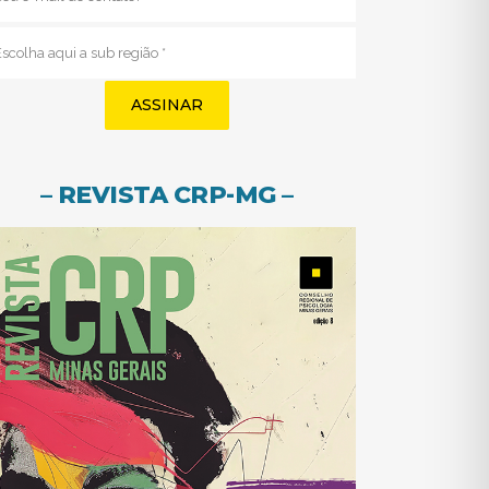
mail
(obrigatório)
Sub
região
(obrigatório)
– REVISTA CRP-MG –
(abre em nova j