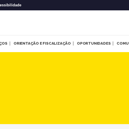
essibilidade
IÇOS
ORIENTAÇÃO E FISCALIZAÇÃO
OPORTUNIDADES
COMU
de 301 | CRP-MG