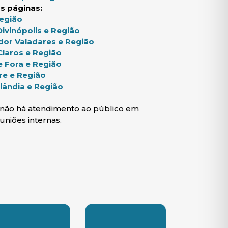
s páginas:
(abre em nova janela)
Região
(abre em nova janela)
ivinópolis e Região
(abre em nova janela)
dor Valadares e Região
(abre em nova janela)
laros e Região
(abre em nova janela)
e Fora e Região
(abre em nova janela)
re e Região
(abre em nova janela)
lândia e Região
s não há atendimento ao público em
uniões internas.