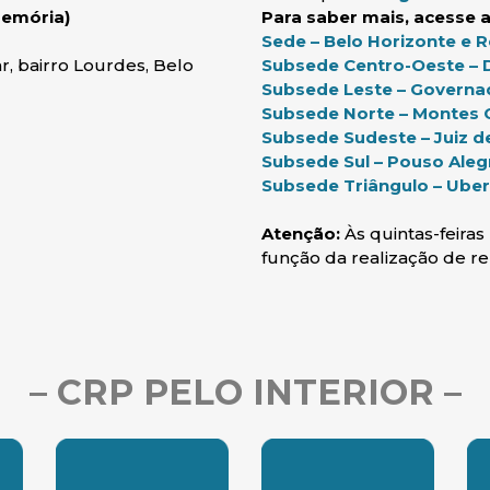
Memória)
Para saber mais, acesse a
Sede – Belo Horizonte e 
r, bairro Lourdes, Belo
Subsede Centro-Oeste – D
Subsede Leste – Governa
anela)
Subsede Norte – Montes C
Subsede Sudeste – Juiz d
Subsede Sul – Pouso Aleg
ela)
Subsede Triângulo – Uber
Atenção:
Às quintas-feira
função da realização de re
– CRP PELO INTERIOR –