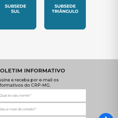
TE
UBSEDE SUL
SUBSEDE TRIANGULO
OLETIM INFORMATIVO
ssine e receba por e-mail os
nformativos do CRP-MG.
ome
brigatório)
-
ail
brigatório)