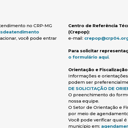
 atendimento no CRP-MG
Centro de Referência Técn
(abre em nova janela)
aisdeatendimento
(Crepop):
acionar, você pode entrar
e-mail:
crepop@crp04.org
Para solicitar representaç
o formulário aqui
.
Orientação e Fiscalização
Informações e orientações 
podem ser preferencialm
DE SOLICITAÇÃO DE ORIEN
O preenchimento do formulá
nossa equipe.
O Setor de Orientação e F
por meio de agendamento
va janela)
Você pode verificar qual é
município em:
agendament