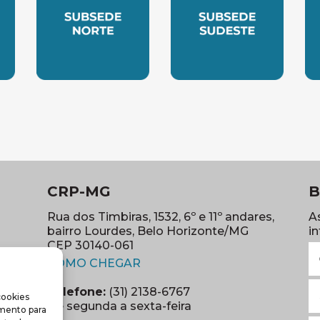
LESTE
SUBSEDE NORTE
SUBSEDE SUDES
S
CRP-MG
B
Rua dos Timbiras, 1532, 6º e 11º andares,
A
bairro Lourdes, Belo Horizonte/MG
i
CEP 30140-061
N
(abre em nova janela)
(o
COMO CHEGAR
E
Telefone:
(31) 2138-6767
cookies
m
re em nova janela)
De segunda a sexta-feira
imento para
(o