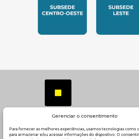
SUBSEDE CENTRO OESTE
SUBSEDE 
Gerenciar o consentimento
Para fornecer as melhores experiências, usamos tecnologias como 
(ab
Transparência e prestação de contas
para armazenar e/ou acessar informações do dispositivo. O consent