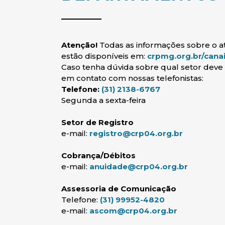
Atenção!
Todas as informações sobre o
estão disponíveis em:
crpmg.org.br/can
Caso tenha dúvida sobre qual setor deve 
em contato com nossas telefonistas:
Telefone:
(31) 2138-6767
Segunda a sexta-feira
Setor de Registro
e-mail:
registro@crp04.org.br
Cobrança/Débitos
e-mail:
anuidade@crp04.org.br
(abre em nova janela)
Assessoria de Comunicação
Telefone:
(31) 99952-4820
(abre em no
e-mail:
ascom@crp04.org.br