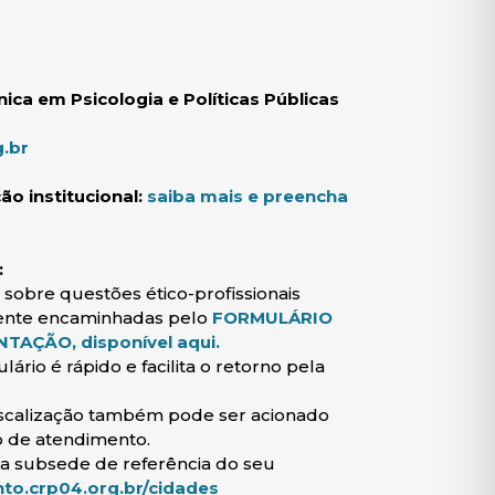
ica em Psicologia e Políticas Públicas
(abre em nova janela)
.br
ão institucional:
saiba mais e preencha
:
sobre questões ético-profissionais
ente encaminhadas pelo
FORMULÁRIO
(abre em nova janela)
TAÇÃO, disponível aqui.
rio é rápido e facilita o retorno pela
iscalização também pode ser acionado
 de atendimento.
 a subsede de referência do seu
(abre em nova janela)
o.crp04.org.br/cidades