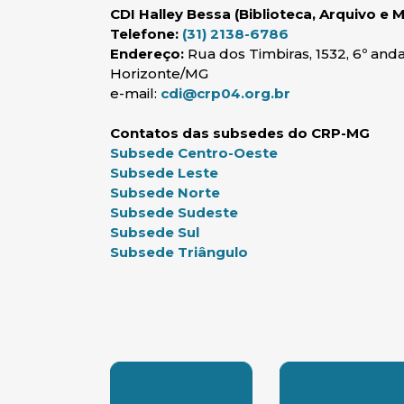
CDI Halley Bessa (Biblioteca, Arquivo e 
Telefone:
(31) 2138-6786
Endereço:
Rua dos Timbiras, 1532, 6º anda
Horizonte/MG
(abre em nova j
e-mail:
cdi@crp04.org.br
Contatos das subsedes do CRP-MG
(abre em nova jan
Subsede Centro-Oeste
(abre em nova janela)
Subsede Leste
(abre em nova janela)
Subsede Norte
(abre em nova janela)
Subsede Sudeste
(abre em nova janela)
Subsede Sul
(abre em nova janela)
Subsede Triângulo