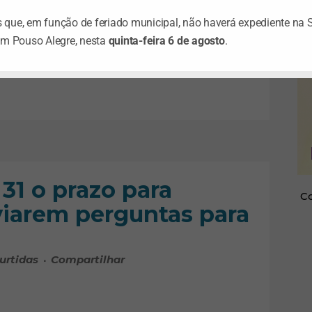
rtidas
Compartilhar
que, em função de feriado municipal, não haverá expediente na 
em Pouso Alegre, nesta
quinta-feira 6 de agosto
.
31 o prazo para
Co
viarem perguntas para
urtidas
Compartilhar