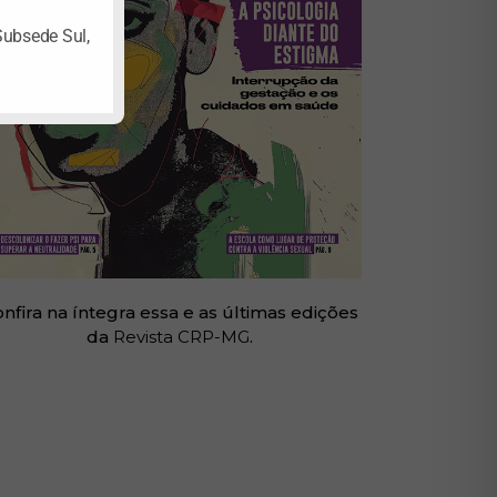
Subsede Sul,
nfira na íntegra essa e as últimas edições
da
Revista CRP-MG
.