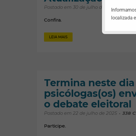
Postado em 30 de julho de 2025
53
Cu
Informamos 
localizada 
Confira.
LEIA MAIS
Termina neste dia 
psicólogas(os) en
o debate eleitoral
Postado em 22 de julho de 2025
338
C
Participe.