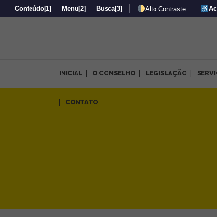
Conteúdo
[1]
Menu
[2]
Busca
[3]
Ac
Alto Contraste
INICIAL
O CONSELHO
LEGISLAÇÃO
SERV
Arquivos Destaques na Home 
CONTATO