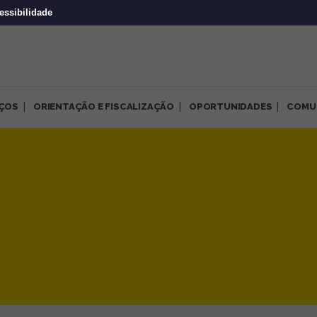
essibilidade
IÇOS
ORIENTAÇÃO E FISCALIZAÇÃO
OPORTUNIDADES
COMU
| Página 12 de 138 | CRP-MG