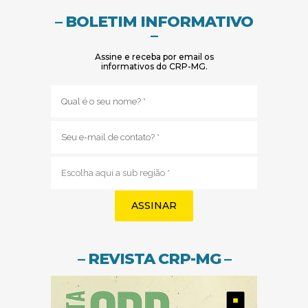
– BOLETIM INFORMATIVO
–
Assine e receba por email os
informativos do CRP-MG.
Nome
(obrigatório)
E-
mail
(obrigatório)
Sub
região
(obrigatório)
– REVISTA CRP-MG –
(abre em nov