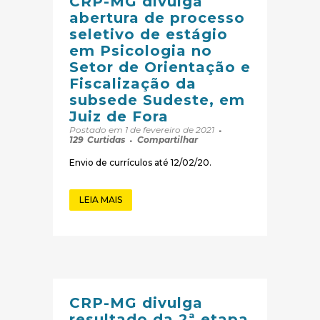
CRP-MG divulga
abertura de processo
seletivo de estágio
em Psicologia no
Setor de Orientação e
Fiscalização da
subsede Sudeste, em
Juiz de Fora
Postado em 1 de fevereiro de 2021
129
Curtidas
Compartilhar
Envio de currículos até 12/02/20.
LEIA MAIS
CRP-MG divulga
resultado da 2ª etapa