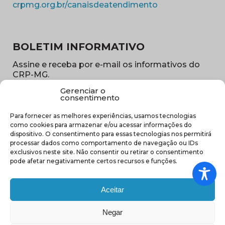
(abre em nova ja
crpmg.org.br/canaisdeatendimento
BOLETIM INFORMATIVO
Assine e receba por e-mail os informativos do
CRP-MG.
Gerenciar o
Nome
consentimento
(obrigatório)
Para fornecer as melhores experiências, usamos tecnologias
E-
como cookies para armazenar e/ou acessar informações do
mail
dispositivo. O consentimento para essas tecnologias nos permitirá
(obrigatório)
processar dados como comportamento de navegação ou IDs
Sub
exclusivos neste site. Não consentir ou retirar o consentimento
região
pode afetar negativamente certos recursos e funções.
(obrigatório)
Aceitar
Negar