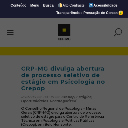
Conteúdo
Menu
Busca
Alto Contraste
Acessibilidade
Transparência e Prestação de Contas
CRP-MG divulga abertura de processo sel
CRP-MG divulga abertura
de processo seletivo de
estágio em Psicologia no
Crepop
Postado em 09:31h
em
Crepop
,
Estágios
,
Oportunidades
,
Uncategorized
O Conselho Regional de Psicologia – Minas
Gerais (CRP-MG) divulga abertura de processo
seletivo de estágio para o Centro de Referência
Técnica em Psicologia e Políticas Públicas
(Crepop), em Belo Horizonte.