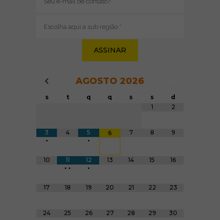
(obrigatório)
Sub
região
(obrigatório)
AGOSTO
2026
Navegação do Calendário
Navegação
Navegação do Calendário
s
t
q
q
s
s
d
Tabela de dados
1
2
3
4
5
7
8
9
6
•
•
10
11
12
13
14
15
16
•
•
•
17
18
19
20
21
22
23
24
25
26
27
28
29
30