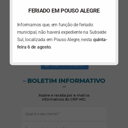
FERIADO EM POUSO ALEGRE
Informamos que, em função de feriado
municipal, não haverá expediente na Subsede
Sul, localizada em Pouso Alegre, nesta
quinta-
feira 6 de agosto
.
(abre em nova janela)
(abre em nova janela)
Siga no Instagram
– BOLETIM INFORMATIVO
–
Assine e receba por e-mail os
informativos do CRP-MG.
Nome
(obrigatório)
E-
mail