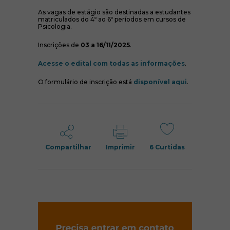
As vagas de estágio são destinadas a estudantes
matriculados do 4º ao 6º períodos em cursos de
Psicologia.
Inscrições de
03 a 16/11/2025
.
(abre em nov
Acesse o edital com todas as informações
.
(abre em nov
O formulário de inscrição está
disponível aqui
.
Compartilhar
Imprimir
6
Curtidas
(abre em nov