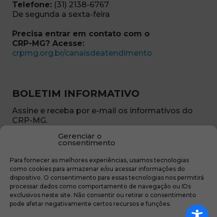
Telefone:
(31) 2138-6767
De segunda a sexta-feira
Precisa entrar em contato com o
CRP-MG? Acesse:
(abre em nova ja
crpmg.org.br/canaisdeatendimento
BOLETIM INFORMATIVO
Assine e receba por e-mail os informativos do
CRP-MG.
Gerenciar o
Nome
consentimento
(obrigatório)
Para fornecer as melhores experiências, usamos tecnologias
E-
como cookies para armazenar e/ou acessar informações do
mail
dispositivo. O consentimento para essas tecnologias nos permitirá
(obrigatório)
processar dados como comportamento de navegação ou IDs
Sub
exclusivos neste site. Não consentir ou retirar o consentimento
região
pode afetar negativamente certos recursos e funções.
(obrigatório)