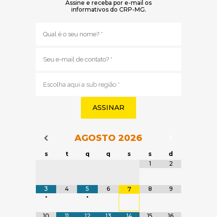
Assine e receba por e-mail os
informativos do CRP-MG.
Nome
(obrigatório)
E-
mail
(obrigatório)
Sub
região
(obrigatório)
AGOSTO
2026
Navegação do Calendário
Navegação
Navegação do Calendário
s
t
q
q
s
s
d
Tabela de dados
1
2
3
4
5
6
8
9
7
•
•
10
11
12
13
14
15
16