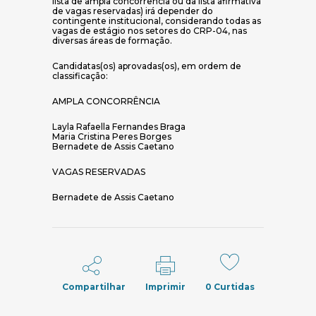
lista de ampla concorrência ou da lista afirmativa
de vagas reservadas) irá depender do
contingente institucional, considerando todas as
vagas de estágio nos setores do CRP-04, nas
diversas áreas de formação.
Candidatas(os) aprovadas(os), em ordem de
classificação:
AMPLA CONCORRÊNCIA
Layla Rafaella Fernandes Braga
Maria Cristina Peres Borges
Bernadete de Assis Caetano
VAGAS RESERVADAS
Bernadete de Assis Caetano
Compartilhar
Imprimir
0
Curtidas