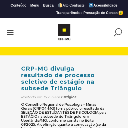
Conteúdo
Menu
Busca
Alto Contraste
Acessibilidade
Transparência e Prestação de Contas
CRP-MG divulga resultado de processo se
CRP-MG divulga
resultado de processo
seletivo de estágio na
subsede Triângulo
Postado em 16:25h
em
Estágios
O Conselho Regional de Psicologia – Minas
Gerais (CRP04-MG) torna público o resultado da
SELEÇÃO DE ESTUDANTES DE PSICOLOGIA para
ESTÁGIO na subsede do Triângulo, em
Uberlândia/MG, conforme consta no Edital
01/2025. A definição quanto à convocação (se da