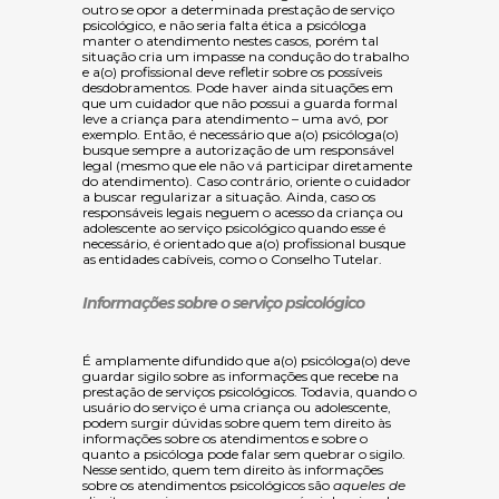
outro se opor a determinada prestação de serviço
psicológico, e não seria falta ética a psicóloga
manter o atendimento nestes casos, porém tal
situação cria um impasse na condução do trabalho
e a(o) profissional deve refletir sobre os possíveis
desdobramentos. Pode haver ainda situações em
que um cuidador que não possui a guarda formal
leve a criança para atendimento – uma avó, por
exemplo. Então, é necessário que a(o) psicóloga(o)
busque sempre a autorização de um responsável
legal (mesmo que ele não vá participar diretamente
do atendimento). Caso contrário, oriente o cuidador
a buscar regularizar a situação. Ainda, caso os
responsáveis legais neguem o acesso da criança ou
adolescente ao serviço psicológico quando esse é
necessário, é orientado que a(o) profissional busque
as entidades cabíveis, como o Conselho Tutelar.
Informações sobre o serviço psicológico
É amplamente difundido que a(o) psicóloga(o) deve
guardar sigilo sobre as informações que recebe na
prestação de serviços psicológicos. Todavia, quando o
usuário do serviço é uma criança ou adolescente,
podem surgir dúvidas sobre quem tem direito às
informações sobre os atendimentos e sobre o
quanto a psicóloga pode falar sem quebrar o sigilo.
Nesse sentido, quem tem direito às informações
sobre os atendimentos psicológicos são
aqueles de