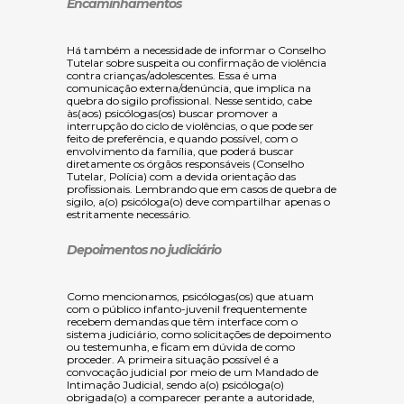
Encaminhamentos
Há também a necessidade de informar o Conselho
Tutelar sobre suspeita ou confirmação de violência
contra crianças/adolescentes. Essa é uma
comunicação externa/denúncia, que implica na
quebra do sigilo profissional. Nesse sentido, cabe
às(aos) psicólogas(os) buscar promover a
interrupção do ciclo de violências, o que pode ser
feito de preferência, e quando possível, com o
envolvimento da família, que poderá buscar
diretamente os órgãos responsáveis (Conselho
Tutelar, Polícia) com a devida orientação das
profissionais. Lembrando que em casos de quebra de
sigilo, a(o) psicóloga(o) deve compartilhar apenas o
estritamente necessário.
Depoimentos no judiciário
Como mencionamos, psicólogas(os) que atuam
com o público infanto-juvenil frequentemente
recebem demandas que têm interface com o
sistema judiciário, como solicitações de depoimento
ou testemunha, e ficam em dúvida de como
proceder. A primeira situação possível é a
convocação judicial por meio de um Mandado de
Intimação Judicial, sendo a(o) psicóloga(o)
obrigada(o) a comparecer perante a autoridade,