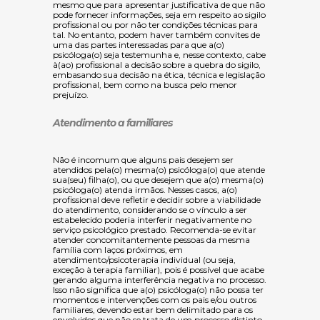
mesmo que para apresentar justificativa de que não
pode fornecer informações, seja em respeito ao sigilo
profissional ou por não ter condições técnicas para
tal. No entanto, podem haver também convites de
uma das partes interessadas para que a(o)
psicóloga(o) seja testemunha e, nesse contexto, cabe
à(ao) profissional a decisão sobre a quebra do sigilo,
embasando sua decisão na ética, técnica e legislação
profissional, bem como na busca pelo menor
prejuízo.
Atendimento a familiares
Não é incomum que alguns pais desejem ser
atendidos pela(o) mesma(o) psicóloga(o) que atende
sua(seu) filha(o), ou que desejem que a(o) mesma(o)
psicóloga(o) atenda irmãos. Nesses casos, a(o)
profissional deve refletir e decidir sobre a viabilidade
do atendimento, considerando se o vínculo a ser
estabelecido poderia interferir negativamente no
serviço psicológico prestado
. Recomenda-se evitar
atender concomitantemente pessoas da mesma
família com laços próximos, em
atendimento/psicoterapia individual (ou seja,
exceção à terapia familiar), pois é possível que acabe
gerando alguma interferência negativa no processo.
Isso não significa que a(o) psicóloga(o) não possa ter
momentos e intervenções com os pais e/ou outros
familiares, devendo estar bem delimitado para os
envolvidos que não se trata de um processo distinto.