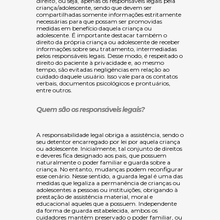
direito
, ou seja, apenas os responsáveis legais pela
criança/adolescente
, sendo que devem ser
compartilhadas somente informações estritamente
necessárias para que possam ser promovidas
medidas em benefício daquela criança ou
adolescente
. É importante destacar também o
direito da própria criança ou adolescente de receber
informações sobre seu tratamento, intermediadas
pelos responsáveis legais. Desse modo, é respeitado o
direito do paciente à privacidade e, ao mesmo
tempo, são evitadas negligências em relação ao
cuidado daquele usuário. Isso vale para os contatos
verbais, documentos psicológicos e prontuários,
entre outros.
Quem são os responsáveis legais?
A responsabilidade legal obriga a assistência, sendo o
seu detentor encarregado por lei por aquela criança
ou adolescente. Inicialmente, tal conjunto de direitos
e deveres fica designado aos pais, que possuem
naturalmente o poder familiar e guarda sobre a
criança. No entanto, mudanças podem reconfigurar
esse cenário. Nesse sentido, a guarda legal é uma das
medidas que legaliza a permanência de crianças ou
adolescentes a pessoas ou instituições, obrigando à
prestação de assistência material, moral e
educacional aqueles que a possuem. Independente
da forma de guarda estabelecida, ambos os
cuidadores mantêm preservado o poder familiar, ou