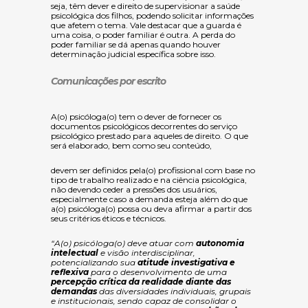
seja, têm dever e direito de supervisionar a saúde
psicológica dos filhos, podendo solicitar informações
que afetem o tema. Vale destacar que a guarda é
uma coisa, o poder familiar é outra. A perda do
poder familiar se dá apenas quando houver
determinação judicial específica sobre isso.
Comunicações por escrito
A(o) psicóloga(o) tem o dever de fornecer os
documentos psicológicos decorrentes do serviço
psicológico prestado
para aqueles de direito. O que
será elaborado, bem como seu conteúdo,
devem ser definidos pela(o) profissional com base no
tipo de trabalho realizado e na ciência psicológica,
não devendo ceder a pressões dos usuários,
especialmente caso a demanda esteja além do que
a(o) psicóloga(o) possa ou deva afirmar a partir dos
seus critérios éticos e técnicos.
“A(o) psicóloga(o) deve atuar com
autonomia
intelectual
e visão interdisciplinar,
potencializando sua
atitude investigativa e
reflexiva
para o desenvolvimento de uma
percepção crítica da realidade diante das
demandas
das diversidades individuais, grupais
e institucionais, sendo capaz de consolidar o