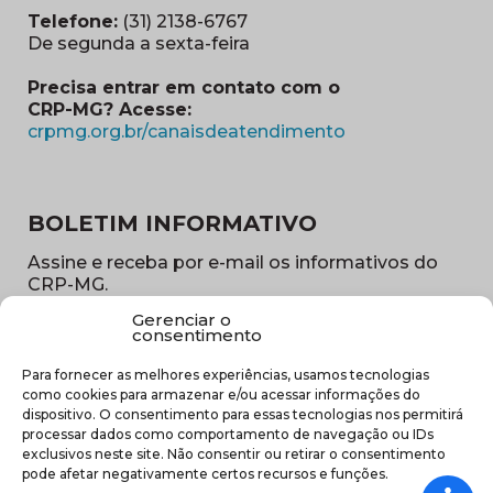
Telefone:
(31) 2138-6767
De segunda a sexta-feira
Precisa entrar em contato com o
CRP-MG? Acesse:
(abre em nova ja
crpmg.org.br/canaisdeatendimento
BOLETIM INFORMATIVO
Assine e receba por e-mail os informativos do
CRP-MG.
Gerenciar o
Nome
consentimento
(obrigatório)
Para fornecer as melhores experiências, usamos tecnologias
E-
como cookies para armazenar e/ou acessar informações do
mail
dispositivo. O consentimento para essas tecnologias nos permitirá
(obrigatório)
processar dados como comportamento de navegação ou IDs
Sub
exclusivos neste site. Não consentir ou retirar o consentimento
região
pode afetar negativamente certos recursos e funções.
(obrigatório)