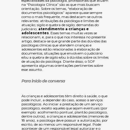
especialidades da psicologia, profissionais que atuam
na “Psicologia Clínica” são as que mais buscam
orientação. Sobre os temas, “elaboração de
documentos psicológicos” aparece quase sempre
como o mais frequente, mas destacam-se outros
relevantes: atribuições da psicóloga e limites de
atuação; sigilo e quebra de sigilo; demandas do
judiciário;
atendimento a crianças e
adolescentes
. Esses temas muitas vezes se
relacionam, e, para o que nos interessa no presente
artigo, destaca-se que grande parte das dúvidas das
psicólogas clínicas que atendem crianças e
adolescentes estão relacionadas à elaboração de
documentos, situações que envolvem o judiciário
e/ou a quebra de sigilo e/ou à dúvidas sobre os limites
de atuação da psicóloga. Diante disso, o SOF
apresenta algumas orientações pertinentes sobre
esse assunto.
Para início de conversa
As crianças e adolescentes têm direito à saúde
, o que
pode incluir, a depender do caso, acesso à serviços
psicológicos. Ao iniciar a prestação de um serviço
psicológico, exceto aqueles que sejam eventuais (por
exemplo: acolhimento pontual, plantão psicológico,
dentre outros), a crianças e adolescentes (menores de
18 anos), a psicóloga deve possuir a autorização, por
escrito, de ao menos um responsável legal
. Pode
acontecer de um responsável legal autorizar e o