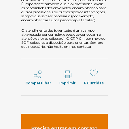
É importante também que a(o) profissional avalie
as necessidades dos envolvidos, encaminhando para
outros profissionais ou outros tipos de intervenções,
sempre que se fizer necessário (por exemplo,
encaminhar para uma psicoterapia familiar)
.
O atendimento das juventudes é um campo
atravessado por complexidades que convocam a
atenção da(o) psicóloga(o). O CRP 04, por meio do
SOF, coloca-se à disposição para orientar.
Sempre
que necessário, não hesite em nos contatar.
Compartilhar
Imprimir
6
Curtidas
(abre em nov