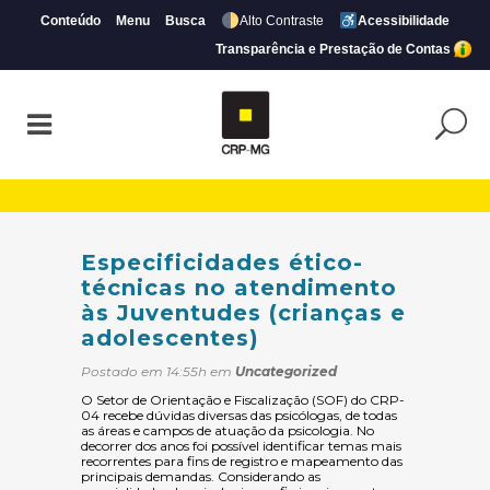
Conteúdo
Menu
Busca
Alto Contraste
Acessibilidade
Transparência e Prestação de Contas
Especificidades ético-técnicas no atendi
Especificidades ético-
técnicas no atendimento
às Juventudes (crianças e
adolescentes)
Postado em 14:55h
em
Uncategorized
O Setor de Orientação e Fiscalização (SOF) do CRP-
04 recebe dúvidas diversas das psicólogas, de todas
as áreas e campos de atuação da psicologia. No
decorrer dos anos foi possível identificar temas mais
recorrentes para fins de registro e mapeamento das
principais demandas. Considerando as