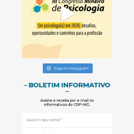
(abre em nova janela)
(abre em nova janela)
Siga no Instagram
– BOLETIM INFORMATIVO
–
Assine e receba por e-mail os
informativos do CRP-MG.
Nome
(obrigatório)
E-