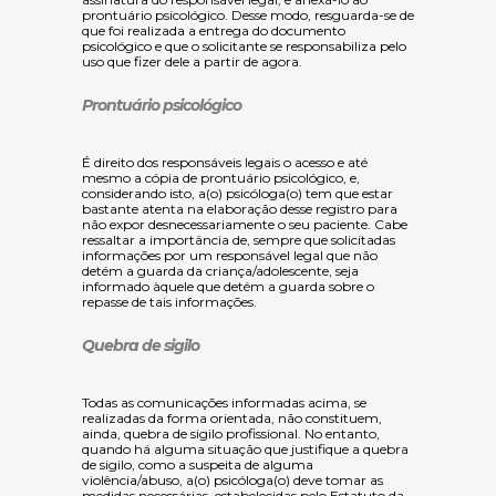
prontuário psicológico. Desse modo, resguarda-se de
que foi realizada a entrega do documento
psicológico e que o solicitante se responsabiliza pelo
uso que fizer dele a partir de agora.
Prontuário psicológico
É direito dos responsáveis legais o acesso e até
mesmo a cópia de prontuário psicológico
, e,
considerando isto, a(o) psicóloga(o) tem que estar
bastante atenta na elaboração desse registro para
não expor desnecessariamente o seu paciente. Cabe
ressaltar a importância de, sempre que solicitadas
informações por um responsável legal que não
detém a guarda da criança/adolescente, seja
informado àquele que detém a guarda sobre o
repasse de tais informações.
Quebra de sigilo
Todas as comunicações informadas acima, se
realizadas da forma orientada, não constituem,
ainda, quebra de sigilo profissional. No entanto,
quando há alguma situação que justifique a quebra
de sigilo, como a suspeita de alguma
violência/abuso, a(o) psicóloga(o) deve tomar as
medidas necessárias, estabelecidas pelo Estatuto da