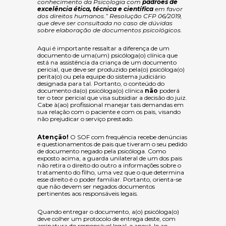
conhecimento da Psicologia com
padrões de
excelência ética, técnica e científica
em favor
dos direitos humanos.”
Resolução CFP 06/2019,
que deve ser consultada no caso de dúvidas
sobre elaboração de documentos psicológicos.
Aqui é importante ressaltar a diferença de um
documento de uma(um) psicóloga(o) clínica que
está na assistência da criança de um documento
pericial, que deve ser produzido pela(o) psicóloga(o)
perita(o) ou pela equipe do sistema judiciário
designada para tal. Portanto, o conteúdo do
documento da(o) psicóloga(o) clínica
não
poderá
ter o teor pericial
que visa subsidiar a decisão do juiz
.
Cabe à(ao) profissional manejar tais demandas em
sua relação com o paciente e com os pais, visando
não prejudicar o serviço prestado.
Atenção!
O SOF com frequência recebe denúncias
e questionamentos de pais que tiveram o seu pedido
de documento negado pela psicóloga. Como
exposto acima, a guarda unilateral de um dos pais
não retira o direito do outro a informações sobre o
tratamento do filho, uma vez que o que determina
esse direito é o poder familiar. Portanto, orienta-se
que não devem ser negados documentos
pertinentes aos responsáveis legais.
Quando entregar o documento, a(o) psicóloga(o)
deve colher um protocolo de entrega deste, com
assinatura do responsável legal, e anexá-lo ao