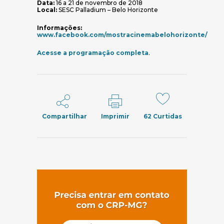
Data:
16 a 21 de novembro de 2018
Local:
SESC Palladium – Belo Horizonte
Informações:
www.facebook.com/mostracinemabelohorizonte/
(abre em nova janela)
(abre em nova janela)
Acesse a programação completa
.
Compartilhar
Imprimir
62
Curtidas
(abre em nov