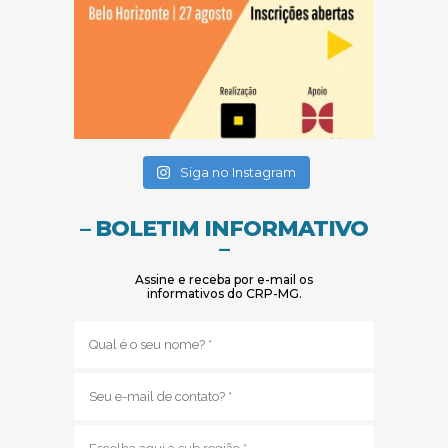
(abre em nova janela)
(abre em nova janela)
Siga no Instagram
– BOLETIM INFORMATIVO
–
Assine e receba por e-mail os
informativos do CRP-MG.
Nome
(obrigatório)
E-
mail
(obrigatório)
Sub
região