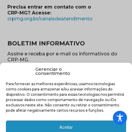
Precisa entrar em contato com o
CRP-MG? Acesse:
(abre em nova ja
crpmg.org.br/canaisdeatendimento
BOLETIM INFORMATIVO
Assine e receba por e-mail os informativos do
CRP-MG.
Gerenciar o
Nome
consentimento
(obrigatório)
Para fornecer as melhores experiências, usamos tecnologias
E-
como cookies para armazenar e/ou acessar informações do
mail
dispositivo. O consentimento para essas tecnologias nos permitirá
(obrigatório)
processar dados como comportamento de navegação ou IDs
Sub
exclusivos neste site. Não consentir ou retirar o consentimento
região
pode afetar negativamente certos recursos e funções.
(obrigatório)
Aceitar