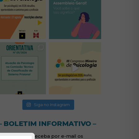
(abre em nova janela)
(abre em nova janela)
(abre em nova janela)
(abre em nova janela)
(abre em nova janela)
Siga no Instagram
– BOLETIM INFORMATIVO –
Assine e receba por e-mail os