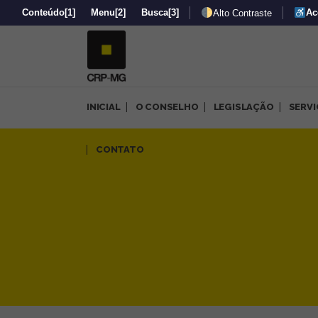
Conteúdo
[1]
Menu
[2]
Busca
[3]
Ac
Alto Contraste
INICIAL
O CONSELHO
LEGISLAÇÃO
SERV
Apoio às mães de filhos com
CONTATO