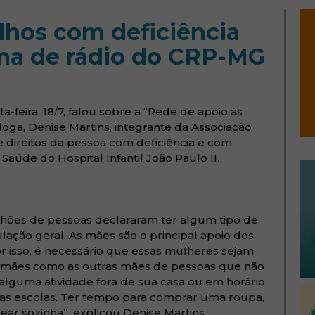
lhos com deficiência
ma de rádio do CRP-MG
-feira, 18/7, falou sobre a “Rede de apoio às
óloga, Denise Martins, integrante da Associação
 direitos da pessoa com deficiência e com
úde do Hospital Infantil João Paulo II.
va janela)
ilhões de pessoas declararam ter algum tipo de
ulação geral. As mães são o principal apoio dos
por isso, é necessário que essas mulheres sejam
o mães como as outras mães de pessoas que não
alguma atividade fora de sua casa ou em horário
 nas escolas. Ter tempo para comprar uma roupa,
sear sozinha”, explicou Denise Martins.