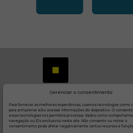
SUBSEDE CENTRO OESTE
SUBSEDE 
Gerenciar o consentimento
Para fornecer as melhores experiências, usamos tecnologias como 
(ab
Transparência e prestação de contas
para armazenar e/ou acessar informações do dispositivo. O consent
essas tecnologias nos permitirá processar dados como comportame
navegação ou IDs exclusivos neste site. Não consentir ou retirar o
consentimento pode afetar negativamente certos recursos e funçõe