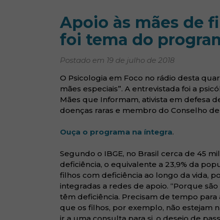
Apoio às mães de fi
foi tema do progra
Postado em 19 de julho de 2018
O Psicologia em Foco no rádio desta quarta
mães especiais”. A entrevistada foi a psic
Mães que Informam, ativista em defesa de
doenças raras e membro do Conselho de Sa
(abre em no
Ouça o programa na íntegra
.
Segundo o IBGE, no Brasil cerca de 45 m
deficiência, o equivalente a 23,9% da pop
filhos com deficiência ao longo da vida, 
integradas a redes de apoio. “Porque sã
têm deficiência. Precisam de tempo para 
que os filhos, por exemplo, não estejam
ir a uma consulta para si, o desejo de pas