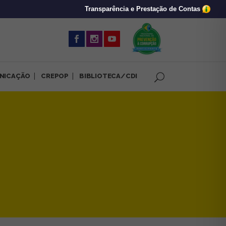
Transparência e Prestação de Contas
(abre em nova 
NICAÇÃO
CREPOP
BIBLIOTECA/CDI
ograma de rádio do CRP-MG |