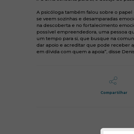
A psicóloga também falou sobre o papel 
se veem sozinhas e desamparadas emocion
na descoberta e no fortalecimento emoc
possível empreendedora, uma pessoa que
um tempo para si, que busque na comun
dar apoio e acreditar que pode receber a
em dívida com quem a apoia”, disse Denis
Compartilhar