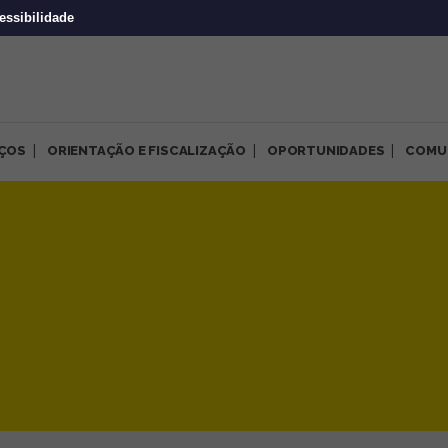
essibilidade
IÇOS
ORIENTAÇÃO E FISCALIZAÇÃO
OPORTUNIDADES
COMU
 deficiência foi tema do pr