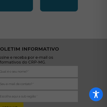
TE
UBSEDE SUL
SUBSEDE TRIANGULO
OLETIM INFORMATIVO
ssine e receba por e-mail os
nformativos do CRP-MG.
ome
brigatório)
-
ail
brigatório)
ub
egião
brigatório)
va janela)