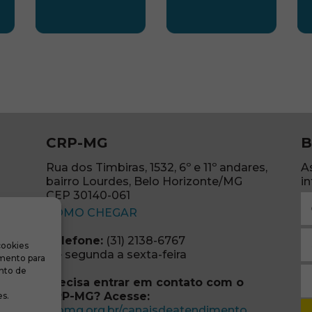
LESTE
SUBSEDE NORTE
SUBSEDE SUDES
S
CRP-MG
B
Rua dos Timbiras, 1532, 6º e 11º andares,
A
bairro Lourdes, Belo Horizonte/MG
i
CEP 30140-061
N
(abre em nova janela)
(o
COMO CHEGAR
E
Telefone:
(31) 2138-6767
cookies
m
re em nova janela)
De segunda a sexta-feira
imento para
(o
S
nto de
Precisa entrar em contato com o
r
CRP-MG? Acesse:
s.
(o
(abre em no
crpmg.org.br/canaisdeatendimento