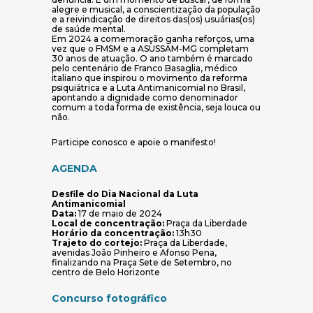
alegre e musical, a conscientização da população
e a reivindicação de direitos das(os) usuárias(os)
de saúde mental.
Em 2024 a comemoração ganha reforços, uma
vez que o FMSM e a ASUSSAM-MG completam
30 anos de atuação. O ano também é marcado
pelo centenário de Franco Basaglia, médico
italiano que inspirou o movimento da reforma
psiquiátrica e a Luta Antimanicomial no Brasil,
apontando a dignidade como denominador
comum a toda forma de existência, seja louca ou
não.
Participe conosco e apoie o manifesto!
AGENDA
Desfile do Dia Nacional da Luta
Antimanicomial
Data:
17 de maio de 2024
Local de concentração:
Praça da Liberdade
Horário da concentração:
13h30
Trajeto do cortejo:
Praça da Liberdade,
avenidas João Pinheiro e Afonso Pena,
finalizando na Praça Sete de Setembro, no
centro de Belo Horizonte
Concurso fotográfico