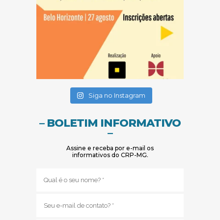
(abre em nova janela)
(abre em nova janela)
Siga no Instagram
– BOLETIM INFORMATIVO
–
Assine e receba por e-mail os
informativos do CRP-MG.
Nome
(obrigatório)
E-
mail
(obrigatório)