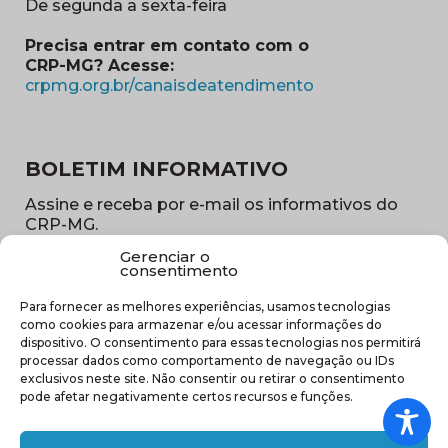
De segunda a sexta-feira
Precisa entrar em contato com o
CRP-MG? Acesse:
(abre em nova ja
crpmg.org.br/canaisdeatendimento
BOLETIM INFORMATIVO
Assine e receba por e-mail os informativos do
CRP-MG.
Gerenciar o
Nome
consentimento
(obrigatório)
Para fornecer as melhores experiências, usamos tecnologias
E-
como cookies para armazenar e/ou acessar informações do
mail
dispositivo. O consentimento para essas tecnologias nos permitirá
(obrigatório)
processar dados como comportamento de navegação ou IDs
Sub
exclusivos neste site. Não consentir ou retirar o consentimento
região
pode afetar negativamente certos recursos e funções.
(obrigatório)