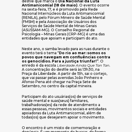
desfile que marca o
Dia Nacional da Luta
Antimanicomial (18 de maio)
. O evento ocorre
na sexta-feira, 17, e é promovido pela Rede
Nacional Internúcleos da Luta Antimanicomial
(RENILA), pelo Fórum Mineiro de Saúde Mental
(FMSM) e pela Associação de Usuários dos
Serviços de Saúde Mental de Minas Gerais
(ASUSSAM-MG). O Conselho Regional de
Psicologia – Minas Gerais (CRP-MG) é uma das
entidades que apoiam e participam do ato.
Neste ano, o samba levado para as ruas durante o
evento terá o tema “
Do rio ao mar: somos os
povos que navegam em confluências contra
os genocídios. Para a justiça triunfar!”
. O
enredo é da escola
Liberdade Ainda Que Tan Tan
.
A concentração do desfile será às 13h30, na
Praça da Liberdade. A partir de 15h, sai o cortejo,
que vai passar pelas avenidas João Pinheiro e
Afonso Pena até chegar na Praça Sete de
Setembro, no centro da capital mineira.
Participam do ato usuárias(os) de serviços de
saúde mental e suas(seus) familiares,
trabalhadoras(es) da rede de atendimento a
essas pessoas, movimentos sociais e entidades
apoiadoras da Luta Antimanicomial, além de
todas(os) que desejarem apoiar o movimento.
O encontro é um misto de comemoração e
denúncia. É um momento de buscar, de forma