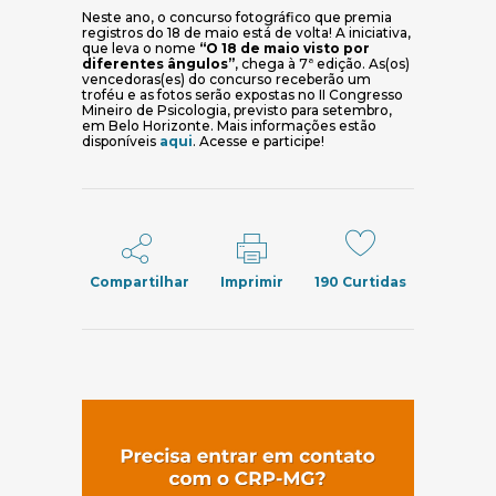
Neste ano, o concurso fotográfico que premia
registros do 18 de maio está de volta! A iniciativa,
que leva o nome
“O 18 de maio visto por
diferentes ângulos”
, chega à 7ª edição. As(os)
vencedoras(es) do concurso receberão um
troféu e as fotos serão expostas no II Congresso
Mineiro de Psicologia, previsto para setembro,
em Belo Horizonte. Mais informações estão
(abre em nova janela)
disponíveis
aqui
. Acesse e participe!
Compartilhar
Imprimir
190
Curtidas
(abre em nov