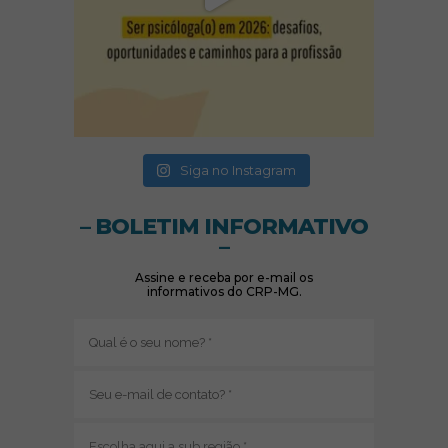
(abre em nova janela)
(abre em nova janela)
Siga no Instagram
– BOLETIM INFORMATIVO
–
Assine e receba por e-mail os
informativos do CRP-MG.
Nome
(obrigatório)
E-
mail
(obrigatório)
Sub
região