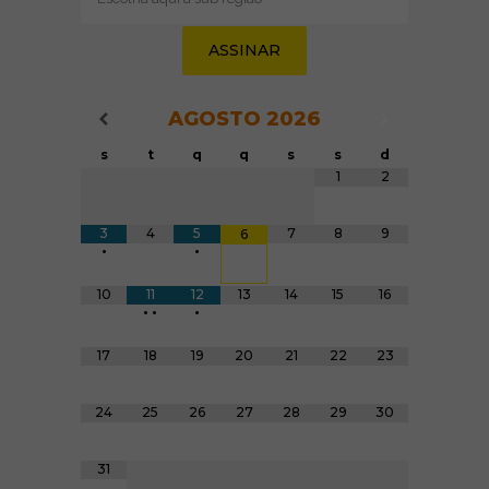
(obrigatório)
AGOSTO
2026
Navegação do Calendário
Navegação
Navegação do Calendário
s
t
q
q
s
s
d
Tabela de dados
1
2
3
4
5
7
8
9
6
•
•
10
11
12
13
14
15
16
•
•
•
17
18
19
20
21
22
23
24
25
26
27
28
29
30
31