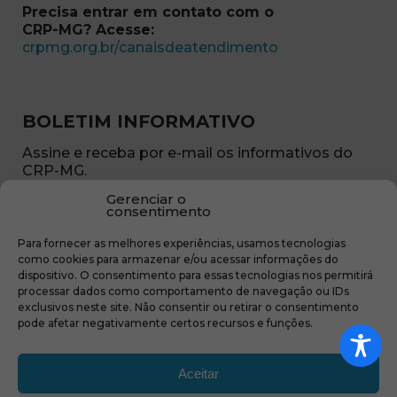
Precisa entrar em contato com o
CRP-MG? Acesse:
(abre em nova ja
crpmg.org.br/canaisdeatendimento
BOLETIM INFORMATIVO
Assine e receba por e-mail os informativos do
CRP-MG.
Gerenciar o
Nome
consentimento
(obrigatório)
Para fornecer as melhores experiências, usamos tecnologias
E-
como cookies para armazenar e/ou acessar informações do
mail
dispositivo. O consentimento para essas tecnologias nos permitirá
(obrigatório)
processar dados como comportamento de navegação ou IDs
Sub
exclusivos neste site. Não consentir ou retirar o consentimento
região
pode afetar negativamente certos recursos e funções.
(obrigatório)
Aceitar