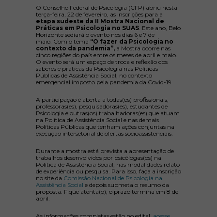
O Conselho Federal de Psicologia (CFP) abriu nesta
terça-feira, 22 de fevereiro, as inscrições para a
etapa sudeste da II Mostra Nacional de
Práticas em Psicologia no SUAS
. Este ano, Belo
Horizonte sediará o evento nos dias 6 e 7 de
maio.
Com o tema
“O fazer da Psicologia no
contexto da pandemia”,
a Mostra ocorre nas
cinco regiões do país entre os meses de abril e maio.
O evento será um espaço de troca e reflexão dos
saberes e práticas da Psicologia nas Políticas
Públicas de Assistência Social, no contexto
emergencial imposto pela pandemia da Covid-19.
A participação é aberta a todas(os) profissionais,
professoras(es), pesquisadoras(es), estudantes de
Psicologia e outras(os) trabalhadoras(es) que atuam
na Política de Assistência Social e nas demais
Políticas Públicas que tenham ações conjuntas na
execução intersetorial de ofertas socioassistenciais.
Durante a mostra está prevista a apresentação de
trabalhos desenvolvidos por psicólogas(os) na
Política de Assistência Social, nas modalidades relato
de experiência ou pesquisa. Para isso, faça a inscrição
no site da
Comissão Nacional de Psicologia na
Assistência Social
e depois submeta o resumo da
proposta. Fique atenta(o), o prazo termina em 8 de
abril.
As informações completas estão no edital,
acesse