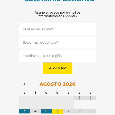
–
Assine e receba por e-mail os
informativos do CRP-MG.
Nome
(obrigatório)
E-
mail
(obrigatório)
Sub
região
(obrigatório)
AGOSTO
2026
Navegação do Calendário
Navegação
Navegação do Calendário
s
t
q
q
s
s
d
Tabela de dados
1
2
3
4
5
7
8
9
6