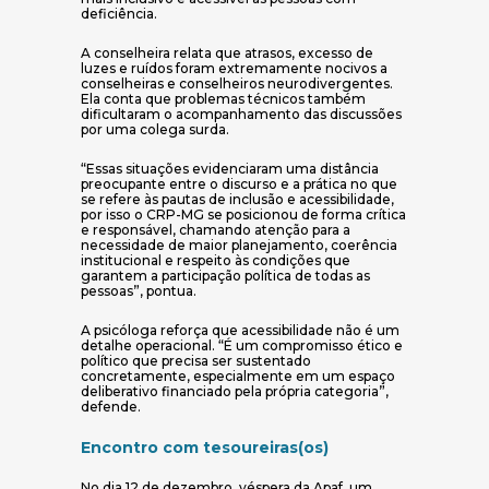
deficiência.
A conselheira relata que atrasos, excesso de
luzes e ruídos foram extremamente nocivos a
conselheiras e conselheiros neurodivergentes.
Ela conta que problemas técnicos também
dificultaram o acompanhamento das discussões
por uma colega surda.
“Essas situações evidenciaram uma distância
preocupante entre o discurso e a prática no que
se refere às pautas de inclusão e acessibilidade,
por isso o CRP-MG se posicionou de forma crítica
e responsável, chamando atenção para a
necessidade de maior planejamento, coerência
institucional e respeito às condições que
garantem a participação política de todas as
pessoas”, pontua.
A psicóloga reforça que acessibilidade não é um
detalhe operacional. “É um compromisso ético e
político que precisa ser sustentado
concretamente, especialmente em um espaço
deliberativo financiado pela própria categoria”,
defende.
Encontro com tesoureiras(os)
No dia 12 de dezembro, véspera da Apaf, um