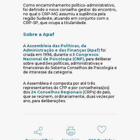
Como encaminhamento político-administrativo,
foi definido o novo conselho gestor do encontro,
no qual o CRP-MG assumiu a suplência pela
região Sudeste, atuando em conjunto com o
CRP-SP, que ocupa a titularidade.
Sobre a Apaf
A
Assembleia das Políticas, da
(abre em nova jane
Administração e das Finanças (Apaf)
foi
criada em 1996, durante o II
Congresso
(abre em nova janela)
Nacional de Psicologia (CNP)
, para deliberar
sobre questões políticas, administrativas e
financeiras do Sistema Conselhos de Psicologia e
de interesse da categoria.
A Assembleia é composta por até três
representantes do CFP e por conselheiras(os)
(abre em nova janela)
dos
24 Conselhos Regionais
(CRPs) do país,
que se reúnem, ordinariamente, duas vezes por
ano, para deliberações.