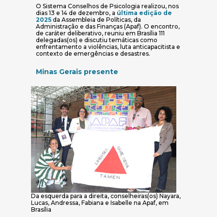
O Sistema Conselhos de Psicologia realizou, nos
dias 13 e 14 de dezembro, a
última edição de
(abre em nova janela)
2025
da Assembleia de Políticas, da
Administração e das Finanças (Apaf). O encontro,
de caráter deliberativo, reuniu em Brasília 111
delegadas(os) e discutiu temáticas como
enfrentamento a violências, luta anticapacitista e
contexto de emergências e desastres.
Minas Gerais presente
Da esquerda para a direita, conselheiras(os) Nayara,
Lucas, Andressa, Fabiana e Isabelle na Apaf, em
Brasília