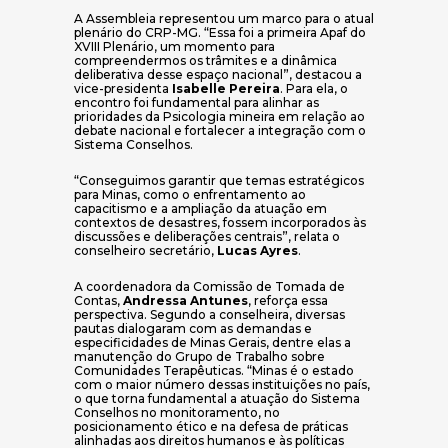
A Assembleia representou um marco para o atual
plenário do CRP-MG. “Essa foi a primeira Apaf do
XVIII Plenário, um momento para
compreendermos os trâmites e a dinâmica
deliberativa desse espaço nacional”, destacou a
vice-presidenta
Isabelle Pereira
. Para ela, o
encontro foi fundamental para alinhar as
prioridades da Psicologia mineira em relação ao
debate nacional e fortalecer a integração com o
Sistema Conselhos.
“Conseguimos garantir que temas estratégicos
para Minas, como o enfrentamento ao
capacitismo e a ampliação da atuação em
contextos de desastres, fossem incorporados às
discussões e deliberações centrais”, relata o
conselheiro secretário,
Lucas Ayres
.
A coordenadora da Comissão de Tomada de
Contas,
Andressa Antunes
, reforça essa
perspectiva. Segundo a conselheira, diversas
pautas dialogaram com as demandas e
especificidades de Minas Gerais, dentre elas a
manutenção do Grupo de Trabalho sobre
Comunidades Terapêuticas. “Minas é o estado
com o maior número dessas instituições no país,
o que torna fundamental a atuação do Sistema
Conselhos no monitoramento, no
posicionamento ético e na defesa de práticas
alinhadas aos direitos humanos e às políticas