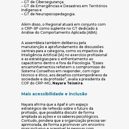
– GT de Cibersegurança;
– GT de Emergências e Desastres em Territórios
Indígenas e
– GT de Neuropsicopedagogia.
Além disso, o Regional atuará em conjunto com
o CRP-SP como suplente no GT dedicado à
Análise do Comportamento Aplicada (ABA).
A assembleia também deliberou pela
manutenção e aprofundamento de discussões
centrais para a categoria, como os impactos da
Inteligência Artificial (IA) no exercício profissional
e as estratégias para o enfrentamento ao
capacitismo dentro e fora da Psicologia. “Esses
encaminhamentos refletem o compromisso do
Sistema Conselhos em responder, com rigor
técnico e ético, aos desafios contemporâneos da
sociedade e da profissão”, avalia a presidenta da
COF do CRP-MG,
Nayara Teixeira
.
Mais acessibilidade e inclusão
Nayara afirma que a Apaf é um espaço
estratégico de reflexão sobre o futuro da
profissão, que possibilita discutir de forma
ampliada as ações e os saberes psicológicos.
Contudo, pondera que a organização precisa ser
aprimorada, de forma a promover um encontro
mais inclusivo e acessível às pessoas com