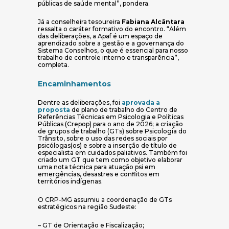
públicas de saúde mental”, pondera.
Já a conselheira tesoureira
Fabiana Alcântara
ressalta o caráter formativo do encontro. “Além
das deliberações, a Apaf é um espaço de
aprendizado sobre a gestão e a governança do
Sistema Conselhos, o que é essencial para nosso
trabalho de controle interno e transparência”,
completa.
Encaminhamentos
Dentre as deliberações, foi
aprovada a
(abre em nova janela)
proposta
de plano de trabalho do Centro de
Referências Técnicas em Psicologia e Políticas
Públicas (Crepop) para o ano de 2026; a criação
de grupos de trabalho (GTs) sobre Psicologia do
Trânsito, sobre o uso das redes sociais por
psicólogas(os) e sobre a inserção de título de
especialista em cuidados paliativos. Também foi
criado um GT que tem como objetivo elaborar
uma nota técnica para atuação psi em
emergências, desastres e conflitos em
territórios indígenas.
O CRP-MG assumiu a coordenação de GTs
estratégicos na região Sudeste:
– GT de Orientação e Fiscalização;