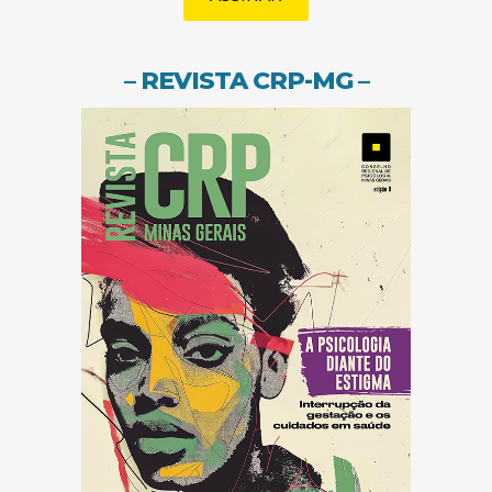
– REVISTA CRP-MG –
(abre em nov