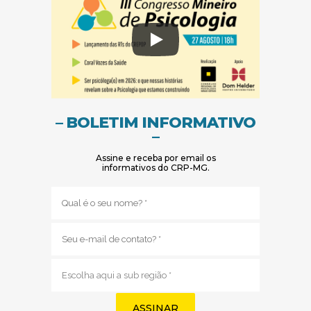
– BOLETIM INFORMATIVO
–
Assine e receba por email os
informativos do CRP-MG.
Nome
(obrigatório)
E-
mail
(obrigatório)
Sub
região
(obrigatório)