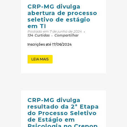
CRP-MG divulga
abertura de processo
seletivo de estágio
em TI
Postado em 7 de junho de 2024
134
Curtidas
Compartilhar
Inscrições até 17/06/2024
LEIA MAIS
CRP-MG divulga
resultado da 2ª Etapa
do Processo Seletivo
de Estágio em
Psicologia no Crepop