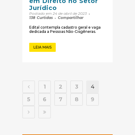
em Direito no Setor
Jurídico
Postado em 24 de abril de 2023
138
Curtidas
Compartilhar
Edital contempla cadastro geral e vaga
dedicada a Pessoas Não-Cisgêneras.
LEIA MAIS
1
2
3
4
5
6
7
8
9