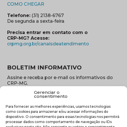
(abre em nova janela)
COMO CHEGAR
Telefone:
(31) 2138-6767
De segunda a sexta-feira
Precisa entrar em contato com o
CRP-MG? Acesse:
(abre em nova ja
crpmg.org.br/canaisdeatendimento
BOLETIM INFORMATIVO
Assine e receba por e-mail os informativos do
CRP-MG.
Gerenciar o
Nome
consentimento
(obrigatório)
Para fornecer as melhores experiências, usamos tecnologias
E-
como cookies para armazenar e/ou acessar informações do
mail
dispositivo. O consentimento para essas tecnologias nos permitirá
(obrigatório)
processar dados como comportamento de navegação ou IDs
Sub
exclusivos neste site. Não consentir ou retirar o consentimento