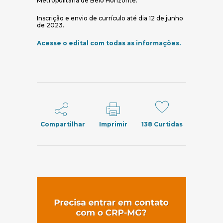
Metropolitana de Belo Horizonte.
Inscrição e envio de currículo até dia 12 de junho
de 2023.
(abre em nov
Acesse o edital com todas as informações.
Compartilhar
Imprimir
138
Curtidas
(abre em nov