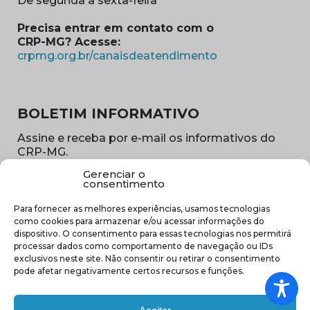
De segunda a sexta-feira
Precisa entrar em contato com o
CRP-MG? Acesse:
(abre em nova ja
crpmg.org.br/canaisdeatendimento
BOLETIM INFORMATIVO
Assine e receba por e-mail os informativos do
CRP-MG.
Gerenciar o
Nome
consentimento
(obrigatório)
Para fornecer as melhores experiências, usamos tecnologias
E-
como cookies para armazenar e/ou acessar informações do
mail
dispositivo. O consentimento para essas tecnologias nos permitirá
(obrigatório)
processar dados como comportamento de navegação ou IDs
Sub
exclusivos neste site. Não consentir ou retirar o consentimento
região
pode afetar negativamente certos recursos e funções.
(obrigatório)