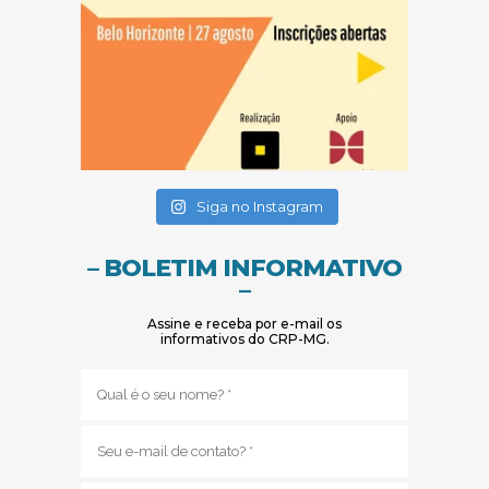
(abre em nova janela)
(abre em nova janela)
Siga no Instagram
– BOLETIM INFORMATIVO
–
Assine e receba por e-mail os
informativos do CRP-MG.
Nome
(obrigatório)
E-
mail
(obrigatório)
Sub