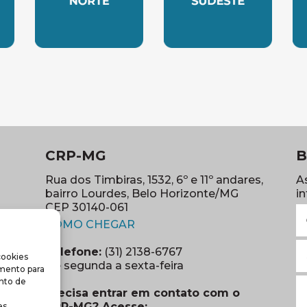
LESTE
SUBSEDE NORTE
SUBSEDE SUDES
S
CRP-MG
B
Rua dos Timbiras, 1532, 6º e 11º andares,
A
bairro Lourdes, Belo Horizonte/MG
i
CEP 30140-061
N
(abre em nova janela)
(o
COMO CHEGAR
E
Telefone:
(31) 2138-6767
cookies
m
re em nova janela)
De segunda a sexta-feira
imento para
(o
S
nto de
Precisa entrar em contato com o
r
CRP-MG? Acesse:
s.