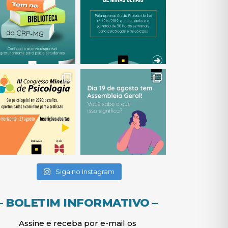
(abre em nova janela)
(abre em nova janela)
(abre em nova janela)
(abre em nova janela)
(abre em nova janela)
Siga no Instagram
– BOLETIM INFORMATIVO –
Assine e receba por e-mail os