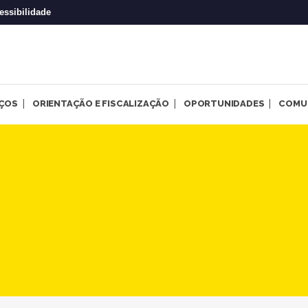
essibilidade
IÇOS
ORIENTAÇÃO E FISCALIZAÇÃO
OPORTUNIDADES
COMU
 emite pareceres para as ch