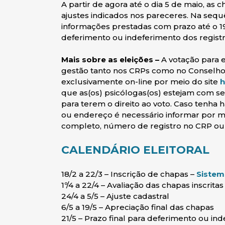
A partir de agora até o dia 5 de maio, as c
ajustes indicados nos pareceres. Na sequ
informações prestadas com prazo até o 19
deferimento ou indeferimento dos registr
Mais sobre as eleições –
A votação para e
gestão tanto nos CRPs como no Conselho F
exclusivamente on-line por meio do site
h
que as(os) psicólogas(os) estejam com s
para terem o direito ao voto. Caso tenha
ou endereço é necessário informar por
completo, número de registro no CRP ou 
CALENDÁRIO ELEITORAL
18/2 a 22/3 – Inscrição de chapas –
Sistem
1º/4 a 22/4 – Avaliação das chapas inscritas
24/4 a 5/5 – Ajuste cadastral
6/5 a 19/5 – Apreciação final das chapas
21/5 – Prazo final para deferimento ou in