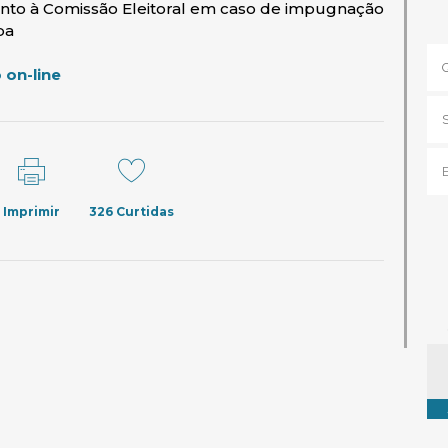
junto à Comissão Eleitoral em caso de impugnação
pa
(abre em nova janela)
 on-line
Imprimir
326
Curtidas
Ta