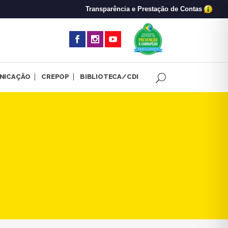
Transparência e Prestação de Contas
(abre em nova 
NICAÇÃO
CREPOP
BIBLIOTECA/CDI
apas concorrentes às eleiçõe