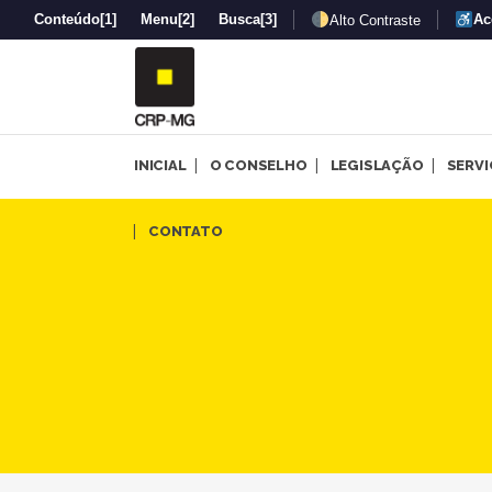
Conteúdo
[1]
Menu
[2]
Busca
[3]
Ac
Alto Contraste
INICIAL
O CONSELHO
LEGISLAÇÃO
SERV
Comissão Regional Eleitoral
CONTATO