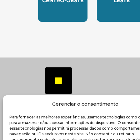
SUBSEDE CENTRO OESTE
SUBSEDE 
Gerenciar o consentimento
Para fornecer as melhores experiências, usamos tecnologias como 
(ab
Transparência e prestação de contas
para armazenar e/ou acessar informações do dispositivo. O consent
essas tecnologias nos permitirá processar dados como comportame
navegação ou IDs exclusivos neste site. Não consentir ou retirar o
consentimento pode afetar negativamente certos recursos e funçõe