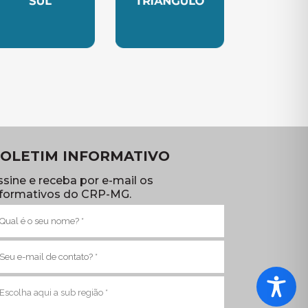
TE
UBSEDE SUL
SUBSEDE TRIANGULO
OLETIM INFORMATIVO
ssine e receba por e-mail os
nformativos do CRP-MG.
ome
brigatório)
-
ail
brigatório)
ub
egião