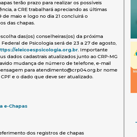
hapas terão prazo para realizar os possíveis
ência, a CRE trabalhará apreciando as últimas
 de maio e logo no dia 21 concluirá o
os das chapas.
scolha das(os) conselheiras(os) da próxima
ederal de Psicologia será de 23 a 27 de agosto,
(abre em nova janela)
ttps://eleicoespsicologia.org.br
. Importante
eus dados cadastrais atualizados junto ao CRP-MG
 havido mudança de número de telefone, e-mail
 mensagem para atendimento@crp04.org.br nome
CPF e o dado que deve ser atualizado.
(abre em nova janela)
a e-Chapas
deferimento dos registros de chapas