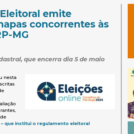
leitoral emite
chapas concorrentes às
CRP-MG
dastral, que encerra dia 5 de maio
u nesta
scritas
de
aliação
rantes,
ade
(abre em nova jan
 que institui o regulamento eleitoral