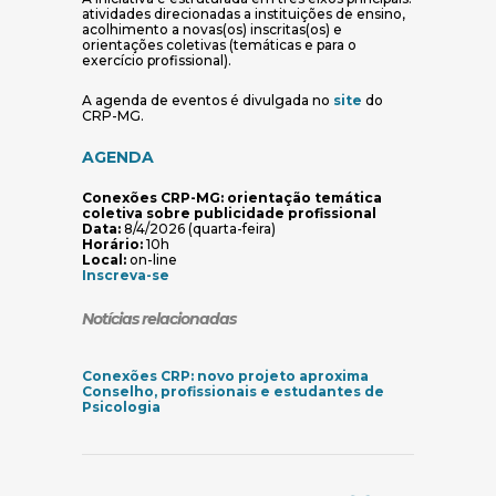
atividades direcionadas a instituições de ensino,
acolhimento a novas(os) inscritas(os) e
orientações coletivas (temáticas e para o
exercício profissional).
(abre em nova jan
A agenda de eventos é divulgada no
site
do
CRP-MG.
AGENDA
Conexões CRP-MG: orientação temática
coletiva sobre publicidade profissional
Data:
8/4/2026 (quarta-feira)
Horário:
10h
Local:
on-line
(abre em nova janela)
Inscreva-se
Notícias relacionadas
Conexões CRP: novo projeto aproxima
Conselho, profissionais e estudantes de
(abre em nova janela)
Psicologia