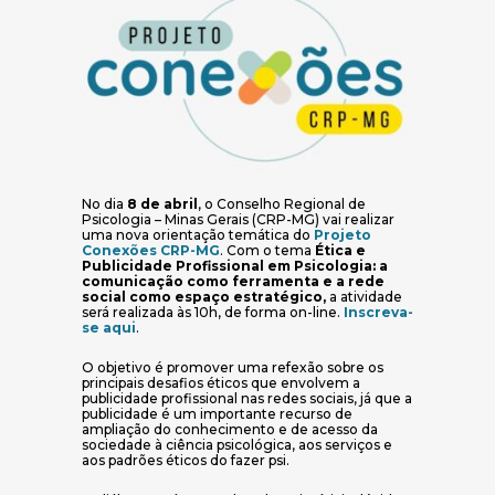
No dia
8 de abril
, o Conselho Regional de
Psicologia – Minas Gerais (CRP-MG) vai realizar
uma nova orientação temática do
Projeto
(abre em nova janela)
Conexões CRP-MG
. Com o tema
Ética e
Publicidade Profissional em Psicologia: a
comunicação como ferramenta e a rede
social como espaço estratégico,
a atividade
será realizada às 10h, de forma on-line.
Inscreva-
(abre em nova janela)
se aqui
.
O objetivo é promover uma refexão sobre os
principais desafios éticos que envolvem a
publicidade profissional nas redes sociais, já que a
publicidade é um importante recurso de
ampliação do conhecimento e de acesso da
sociedade à ciência psicológica, aos serviços e
aos padrões éticos do fazer psi.