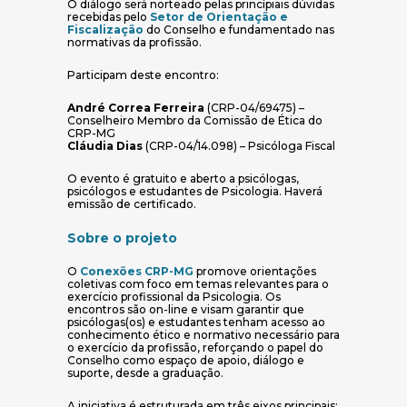
O diálogo será norteado pelas princípiais dúvidas
recebidas pelo
Setor de Orientação e
(abre em nova janela)
Fiscalização
do Conselho e fundamentado nas
normativas da profissão.
Participam deste encontro:
André Correa Ferreira
(CRP-04/69475) –
Conselheiro Membro da Comissão de Ética do
CRP-MG
Cláudia Dias
(CRP-04/14.098) – Psicóloga Fiscal
O evento é gratuito e aberto a psicólogas,
psicólogos e estudantes de Psicologia. Haverá
emissão de certificado.
Sobre o projeto
(abre em nova janela)
O
Conexões CRP-MG
promove orientações
coletivas com foco em temas relevantes para o
exercício profissional da Psicologia. Os
encontros são on-line e visam garantir que
psicólogas(os) e estudantes tenham acesso ao
conhecimento ético e normativo necessário para
o exercício da profissão, reforçando o papel do
Conselho como espaço de apoio, diálogo e
suporte, desde a graduação.
A iniciativa é estruturada em três eixos principais: