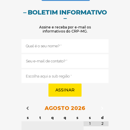
– BOLETIM INFORMATIVO
–
Assine e receba por e-mail os
informativos do CRP-MG.
Nome
(obrigatório)
E-
mail
(obrigatório)
Sub
região
(obrigatório)
AGOSTO
2026
Navegação do Calendário
Navegação
Navegação do Calendário
s
t
q
q
s
s
d
Tabela de dados
1
2