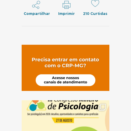
Compartilhar
Imprimir
210
Curtidas
(abre em nov