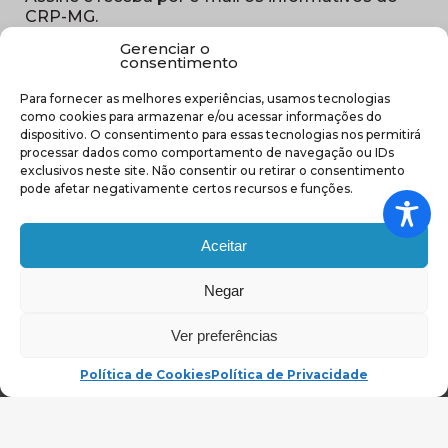
CRP-MG.
Gerenciar o
Nome
consentimento
(obrigatório)
Para fornecer as melhores experiências, usamos tecnologias
E-
como cookies para armazenar e/ou acessar informações do
mail
dispositivo. O consentimento para essas tecnologias nos permitirá
(obrigatório)
processar dados como comportamento de navegação ou IDs
Sub
exclusivos neste site. Não consentir ou retirar o consentimento
região
pode afetar negativamente certos recursos e funções.
(obrigatório)
Aceitar
Negar
(abre em nova ja
Ver preferências
Política de Cookies
Política de Privacidade