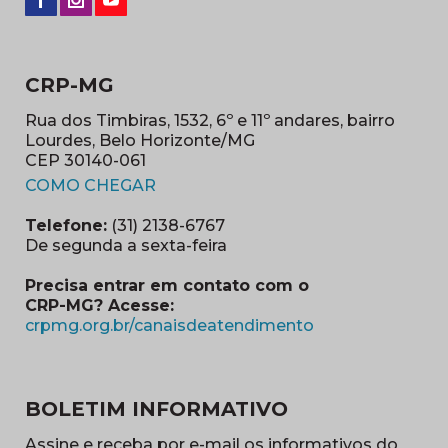
CRP-MG
Rua dos Timbiras, 1532, 6º e 11º andares, bairro
Lourdes, Belo Horizonte/MG
CEP 30140-061
(abre em nova janela)
COMO CHEGAR
Telefone:
(31) 2138-6767
De segunda a sexta-feira
Precisa entrar em contato com o
CRP-MG? Acesse:
(abre em nova ja
crpmg.org.br/canaisdeatendimento
BOLETIM INFORMATIVO
Assine e receba por e-mail os informativos do