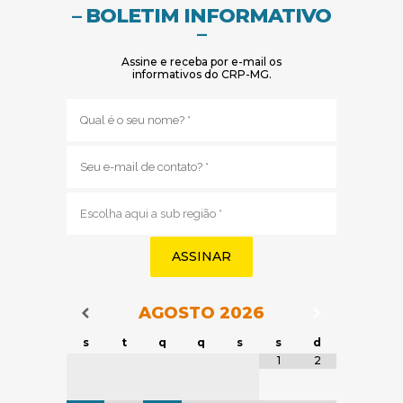
– BOLETIM INFORMATIVO
–
Assine e receba por e-mail os
informativos do CRP-MG.
Nome
(obrigatório)
E-
mail
(obrigatório)
Sub
região
(obrigatório)
AGOSTO
2026
Navegação do Calendário
Navegação
Navegação do Calendário
s
t
q
q
s
s
d
Tabela de dados
1
2