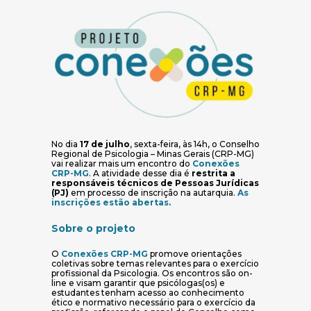
No dia
17 de julho
, sexta-feira, às 14h, o Conselho
Regional de Psicologia – Minas Gerais (CRP-MG)
vai realizar mais um encontro do
Conexões
(abre em nova janela)
CRP-MG
. A atividade desse dia é
restrita a
responsáveis técnicos de Pessoas Jurídicas
(PJ)
em processo de inscrição na autarquia.
As
(abre em nova janela)
inscrições estão abertas.
Sobre o projeto
(abre em nova janela)
O
Conexões CRP-MG
promove orientações
coletivas sobre temas relevantes para o exercício
profissional da Psicologia. Os encontros são on-
line e visam garantir que psicólogas(os) e
estudantes tenham acesso ao conhecimento
ético e normativo necessário para o exercício da