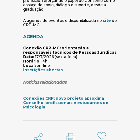
profissão, reforçando o papel do Conselho como
espaço de apoio, diálogo e suporte, desde a
graduação.
(abre em nova
A agenda de eventos é disponibilizada no
site
do
CRP-MG.
AGENDA
Conexão CRP-MG: orientação a
responsáveis técnicos de Pessoas Jurídicas
Data:
17/7/2026 (sexta-feira)
Horário:
14h
Local:
on-line
(abre em nova janela)
Inscrições abertas
Notícias relacionadas
Conexões CRP: novo projeto aproxima
Conselho, profissionais e estudantes de
(abre em nova janela)
Psicologia