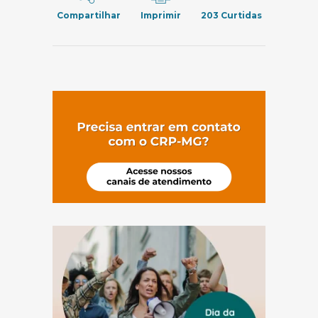
Compartilhar
Imprimir
203
Curtidas
(abre em nov