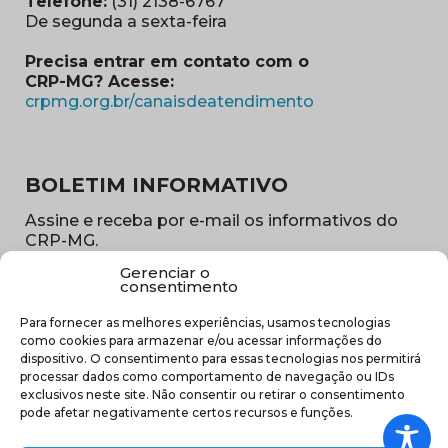
Telefone:
(31) 2138-6767
De segunda a sexta-feira
Precisa entrar em contato com o
CRP-MG? Acesse:
(abre em nova ja
crpmg.org.br/canaisdeatendimento
BOLETIM INFORMATIVO
Assine e receba por e-mail os informativos do
CRP-MG.
Gerenciar o
Nome
consentimento
(obrigatório)
Para fornecer as melhores experiências, usamos tecnologias
E-
como cookies para armazenar e/ou acessar informações do
mail
dispositivo. O consentimento para essas tecnologias nos permitirá
(obrigatório)
processar dados como comportamento de navegação ou IDs
Sub
exclusivos neste site. Não consentir ou retirar o consentimento
região
pode afetar negativamente certos recursos e funções.
(obrigatório)