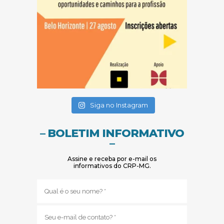
(abre em nova janela)
(abre em nova janela)
Siga no Instagram
– BOLETIM INFORMATIVO
–
Assine e receba por e-mail os
informativos do CRP-MG.
Nome
(obrigatório)
E-
mail
(obrigatório)