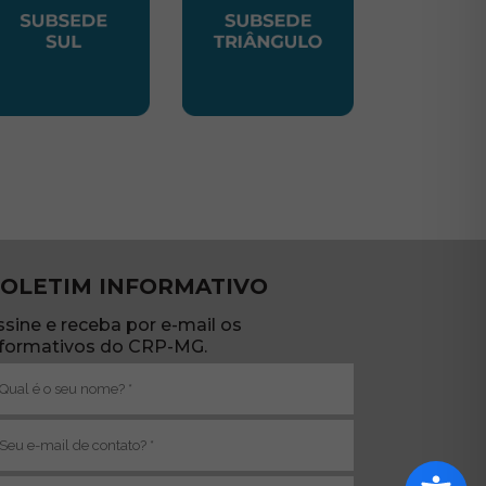
TE
UBSEDE SUL
SUBSEDE TRIANGULO
OLETIM INFORMATIVO
ssine e receba por e-mail os
nformativos do CRP-MG.
ome
brigatório)
-
ail
brigatório)
ub