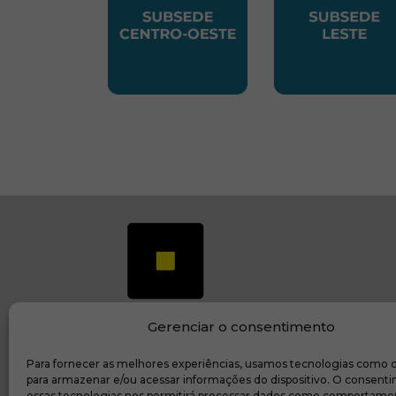
SUBSEDE CENTRO OESTE
SUBSEDE 
Gerenciar o consentimento
Para fornecer as melhores experiências, usamos tecnologias como 
(ab
Transparência e prestação de contas
para armazenar e/ou acessar informações do dispositivo. O consent
essas tecnologias nos permitirá processar dados como comportame