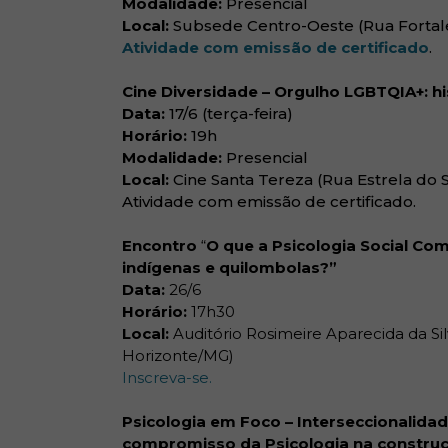
Modalidade:
Presencial
Local:
Subsede Centro-Oeste (Rua Fortalez
(a
Atividade com emissão de certificado
.
Cine Diversidade – Orgulho LGBTQIA+: h
Data:
17/6 (terça-feira)
Horário:
19h
Modalidade:
Presencial
Local:
Cine Santa Tereza (Rua Estrela do S
Atividade com emissão de certificado.
Encontro
“
O que a Psicologia Social Co
indígenas e quilombolas?”
Data:
26/6
Horário:
17h30
Local:
Auditório Rosimeire Aparecida da Sil
Horizonte/MG)
Inscreva-se.
Psicologia em Foco – Interseccionalidad
compromisso da Psicologia na construç