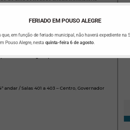
FERIADO EM POUSO ALEGRE
 Graça do Aché / UFU (Av. Cesário Crosara, 4187
que, em função de feriado municipal, não haverá expediente na 
em Pouso Alegre, nesta
quinta-feira 6 de agosto
.
ção em Psicologia a partir dos novos
º andar / Salas 401 a 403 – Centro, Governador
Ta