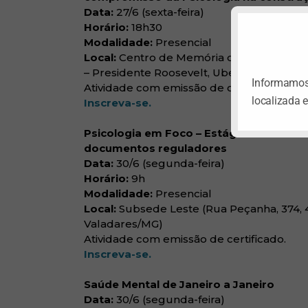
Data:
27/6 (sexta-feira)
Horário:
18h30
Modalidade:
Presencial
Local:
Centro de Memória da Cultura Negra
– Presidente Roosevelt, Uberlândia/MG)
Informamos 
Atividade com emissão de certificado.
localizada 
Inscreva-se.
Psicologia em Foco – Estágios na forma
documentos reguladores
Data:
30/6 (segunda-feira)
Horário:
9h
Modalidade:
Presencial
Local:
Subsede Leste (Rua Peçanha, 374, 4
Valadares/MG)
Atividade com emissão de certificado.
Inscreva-se.
Saúde Mental de Janeiro a Janeiro
Data:
30/6 (segunda-feira)