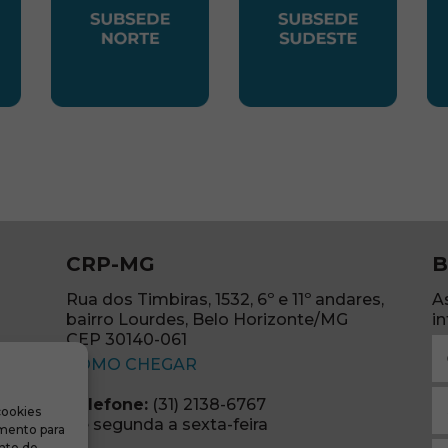
LESTE
SUBSEDE NORTE
SUBSEDE SUDES
S
CRP-MG
B
Rua dos Timbiras, 1532, 6º e 11º andares,
A
bairro Lourdes, Belo Horizonte/MG
i
CEP 30140-061
N
(abre em nova janela)
(o
COMO CHEGAR
E
Telefone:
(31) 2138-6767
cookies
m
re em nova janela)
De segunda a sexta-feira
imento para
(o
S
nto de