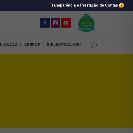
Transparência e Prestação de Contas
(abre em nova 
NICAÇÃO
CREPOP
BIBLIOTECA/CDI
025 | CRP-MG