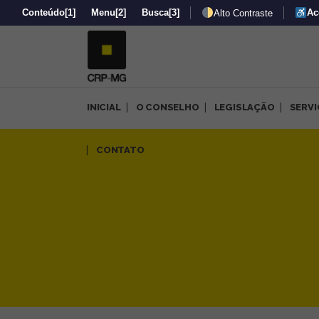
Conteúdo
[1]
Menu
[2]
Busca
[3]
Ac
Alto Contraste
INICIAL
O CONSELHO
LEGISLAÇÃO
SERV
Confira a agenda de evento
CONTATO