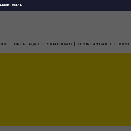
essibilidade
IÇOS
ORIENTAÇÃO E FISCALIZAÇÃO
OPORTUNIDADES
COMU
s do CRP-MG para junho de 2