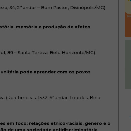
a, 34, 2º andar – Bom Pastor, Divinópolis/MG)
bre em nova janela)
istória, memória e produção de afetos
ul, 89 – Santa Tereza, Belo Horizonte/MG)
munitária pode aprender com os povos
va (Rua Timbiras, 1532, 6º andar, Lourdes, Belo
es em foco: relações étnico-raciais, gênero e o
ão de uma sociedade antidiscriminatória