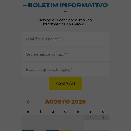
– BOLETIM INFORMATIVO
–
Assine e receba por e-mail os
informativos do CRP-MG.
Nome
(obrigatório)
E-
mail
(obrigatório)
Sub
região
(obrigatório)
AGOSTO
2026
Navegação do Calendário
Navegação
Navegação do Calendário
s
t
q
q
s
s
d
Tabela de dados
1
2