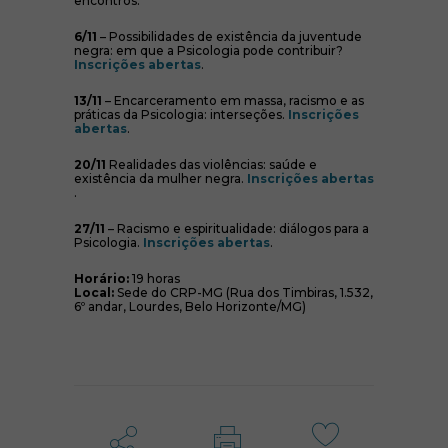
encontros:
6/11
– Possibilidades de existência da juventude
negra: em que a Psicologia pode contribuir?
(abre em nova janela)
Inscrições abertas
.
13/11
– Encarceramento em massa, racismo e as
práticas da Psicologia: interseções.
Inscrições
(abre em nova janela)
abertas
.
20/11
Realidades das violências: saúde e
existência da mulher negra.
Inscrições abertas
(abre em nova janela)
.
27/11
– Racismo e espiritualidade: diálogos para a
(abre em nova janela)
Psicologia.
Inscrições abertas
.
Horário:
19 horas
Local:
Sede do CRP-MG (Rua dos Timbiras, 1.532,
6º andar, Lourdes, Belo Horizonte/MG)