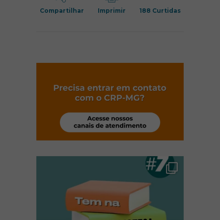
Compartilhar
Imprimir
188
Curtidas
(abre em nov