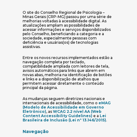
O site do Conselho Regional de Psicologia –
Minas Gerais (CRP-MG) passou por uma série de
melhorias voltadas à acessibilidade digital. As
atualizações ampliam as possibilidades de
acessar informações e serviços disponibilizados
pelo Conselho, beneficiando a categoria e a
sociedade, especialmente pessoas com
deficiência e usuárias(os) de tecnologias
assistivas.
Entre os novos recursos implementados estão a
navegação completa por teclado,
compatibilidade ampliada com leitores de tela,
avisos automáticos para links que abrem em
novas abas, melhoria na identificação de botões
e links e a disponibilização de atalhos que
permitem acessar diretamente o conteúdo
principal da página.
As mudanças seguem diretrizes nacionais e
internacionais de acessibilidade, como o
eMAG
(Modelo de Acessibilidade em Governo
(abre em nova janela)
Eletrônico)
, as
WCAG 2.2 nível AA (Web
(abre em nova janela)
Content Accessibility Guidelines)
e a
Lei
(abre em nova 
Brasileira de Inclusão (Lei nº 13.146/2015)
.
Navegação