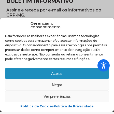
BOLETIM INFORMATIVO
Assine e receba por e-mail os informativos do
CRP-MG.
Gerenciar o
Nome
consentimento
(obrigatório)
Para fornecer as melhores experiências, usamos tecnologias
E-
como cookies para armazenar e/ou acessar informações do
mail
dispositivo. O consentimento para essas tecnologias nos permitirá
(obrigatório)
processar dados como comportamento de navegação ou IDs
Sub
exclusivos neste site. Não consentir ou retirar o consentimento
região
pode afetar negativamente certos recursos e funções.
(obrigatório)
Aceitar
Negar
(abre em nova ja
Ver preferências
Política de Cookies
Política de Privacidade