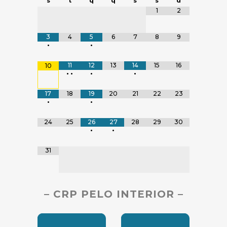
s
t
q
q
s
s
d
Tabela de dados
1
2
3
4
5
6
7
8
9
•
•
11
12
13
14
15
16
10
•
•
•
•
17
18
19
20
21
22
23
•
•
24
25
26
27
28
29
30
•
•
31
– CRP PELO INTERIOR –