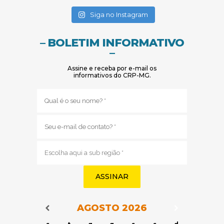
(abre em nova janela)
(abre em nova janela)
Siga no Instagram
– BOLETIM INFORMATIVO
–
Assine e receba por e-mail os
informativos do CRP-MG.
Nome
(obrigatório)
E-
mail
(obrigatório)
Sub
região
(obrigatório)
AGOSTO
2026
Navegação do Calendário
Navegação
Navegação do Calendário