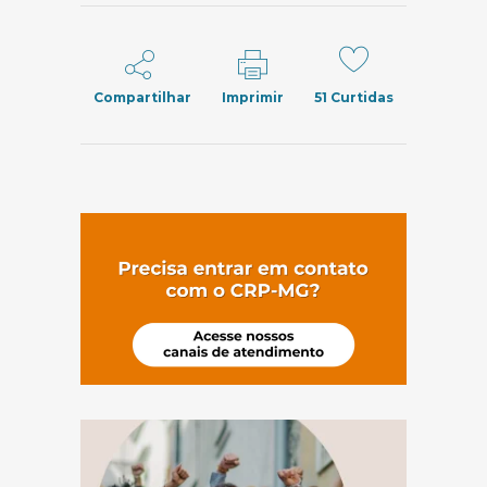
Compartilhar
Imprimir
51
Curtidas
(abre em nov