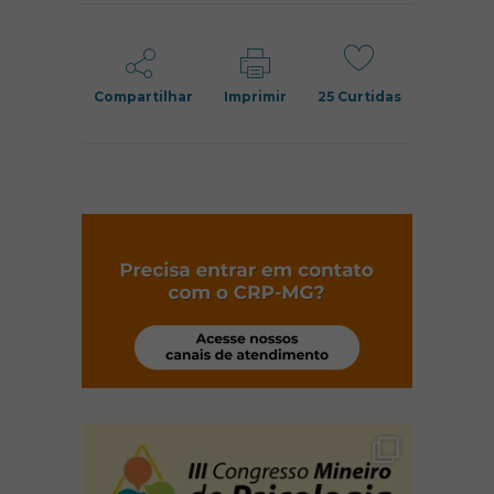
Compartilhar
Imprimir
25
Curtidas
(abre em nov