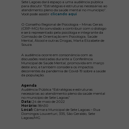
Sete Lagoas dará espaço a uma audiência pública
para discutir “Estratégias e estruturas necessárias ao
atendimento pleno da saúde mental no município”.
(abre em nova janela)
Você pode assistir
clicando aqui
O Conselho Regional de Psicologia – Minas Gerais
(CRP-MG) foi convidado a contribuir com o diálogo
e será representado pela psicóloga e integrante da
Comissão de Orientação em Psicologia, Saúde
Mental, Álcool e outras Drogas, Marta Elizabete de
Souza.
A audiência ocorre em consonância com as
discussões realizadas durante a Conferência
Municipal de Saúde Mental, promovida em março
deste ano, e também considera os impactos
decorrentes da pandemia de Covid-19 sobre a saúde
da população.
Agenda
Audiência Pública “Estratégias e estruturas
necessárias ao atendimento pleno da saúde mental
no município de Sete Lagoas”
Data:
24 de maio de 2022
Horário:
18h30
Local:
Câmara Municipal de Sete Lagoas – Rua
Domingos Louverturi, 335, São Geraldo, Sete
Lagoas/MG