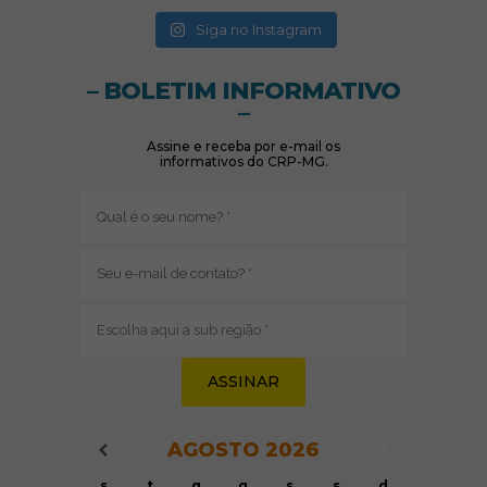
(abre em nova janela)
Siga no Instagram
– BOLETIM INFORMATIVO
–
Assine e receba por e-mail os
informativos do CRP-MG.
Nome
(obrigatório)
E-
mail
(obrigatório)
Sub
região
(obrigatório)
AGOSTO
2026
Navegação do Calendário
Navegação
Navegação do Calendário
s
t
q
q
s
s
d