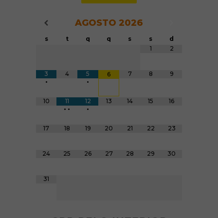
AGOSTO
2026
Navegação do Calendário
Navegação
Navegação do Calendário
s
t
q
q
s
s
d
Tabela de dados
1
2
3
4
5
7
8
9
6
•
•
10
11
12
13
14
15
16
•
•
•
17
18
19
20
21
22
23
24
25
26
27
28
29
30
31