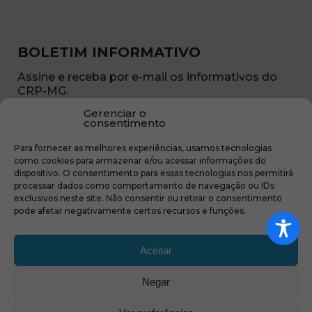
BOLETIM INFORMATIVO
Assine e receba por e-mail os informativos do
CRP-MG.
Gerenciar o
Nome
consentimento
(obrigatório)
Para fornecer as melhores experiências, usamos tecnologias
E-
como cookies para armazenar e/ou acessar informações do
mail
dispositivo. O consentimento para essas tecnologias nos permitirá
(obrigatório)
processar dados como comportamento de navegação ou IDs
Sub
exclusivos neste site. Não consentir ou retirar o consentimento
região
pode afetar negativamente certos recursos e funções.
(obrigatório)
Aceitar
Negar
(abre em nova ja