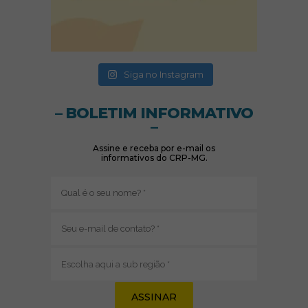
(abre em nova janela)
(abre em nova janela)
Siga no Instagram
– BOLETIM INFORMATIVO
–
Assine e receba por e-mail os
informativos do CRP-MG.
Nome
(obrigatório)
E-
mail
(obrigatório)
Sub
região
(obrigatório)