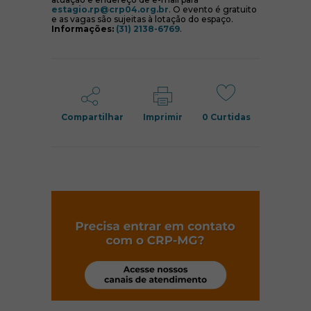
(abre em nova janela)
estagio.rp@crp04.org.br
. O evento é gratuito
e as vagas são sujeitas à lotação do espaço.
Informações:
(31) 2138-6769
.
Compartilhar
Imprimir
0
Curtidas
(abre em nov