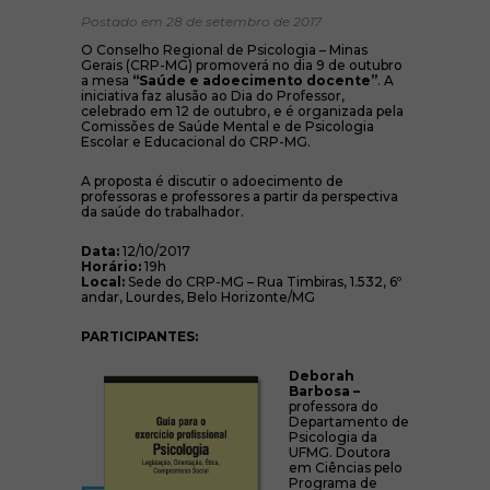
Postado em 28 de setembro de 2017
O Conselho Regional de Psicologia – Minas
Gerais (CRP-MG) promoverá no dia 9 de outubro
a mesa
“Saúde e adoecimento docente”
. A
iniciativa faz alusão ao Dia do Professor,
celebrado em 12 de outubro, e é organizada pela
Comissões de Saúde Mental e de Psicologia
Escolar e Educacional do CRP-MG.
A proposta é discutir o adoecimento de
professoras e professores a partir da perspectiva
da saúde do trabalhador.
Data:
12/10/2017
Horário:
19h
Local:
Sede do CRP-MG – Rua Timbiras, 1.532, 6º
andar, Lourdes, Belo Horizonte/MG
PARTICIPANTES:
Deborah
Barbosa –
professora do
Departamento de
Psicologia da
UFMG. Doutora
em Ciências pelo
Programa de