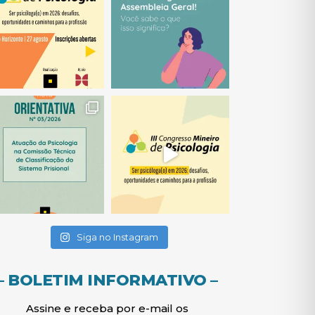
(abre em nova janela)
(abre em nova janela)
(abre em nova janela)
(abre em nova janela)
(abre em nova janela)
Siga no Instagram
– BOLETIM INFORMATIVO –
Assine e receba por e-mail os