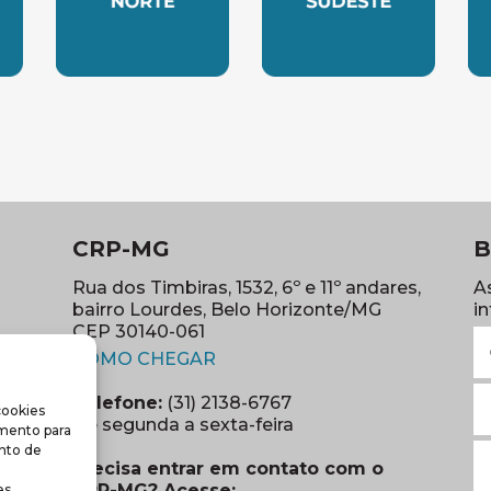
LESTE
SUBSEDE NORTE
SUBSEDE SUDES
S
CRP-MG
B
Rua dos Timbiras, 1532, 6º e 11º andares,
A
bairro Lourdes, Belo Horizonte/MG
i
CEP 30140-061
N
(abre em nova janela)
(o
COMO CHEGAR
E
Telefone:
(31) 2138-6767
cookies
m
re em nova janela)
De segunda a sexta-feira
imento para
(o
S
nto de
Precisa entrar em contato com o
r
CRP-MG? Acesse:
s.