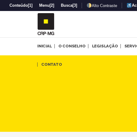
Conteúdo
[1]
Menu
[2]
Busca
[3]
Ac
Alto Contraste
INICIAL
O CONSELHO
LEGISLAÇÃO
SERV
Crepop lança consulta públi
CONTATO