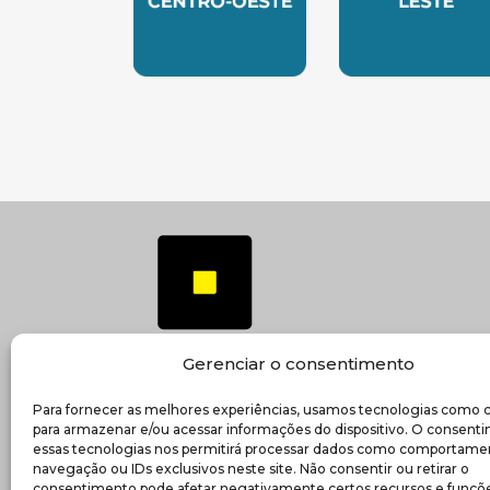
SUBSEDE CENTRO OESTE
SUBSEDE 
Gerenciar o consentimento
Para fornecer as melhores experiências, usamos tecnologias como 
(ab
Transparência e prestação de contas
para armazenar e/ou acessar informações do dispositivo. O consent
essas tecnologias nos permitirá processar dados como comportame
navegação ou IDs exclusivos neste site. Não consentir ou retirar o
consentimento pode afetar negativamente certos recursos e funçõe