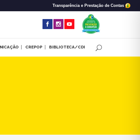
Transparência e Prestação de Contas
(abre em nova 
NICAÇÃO
CREPOP
BIBLIOTECA/CDI
riscos, emergências e desast