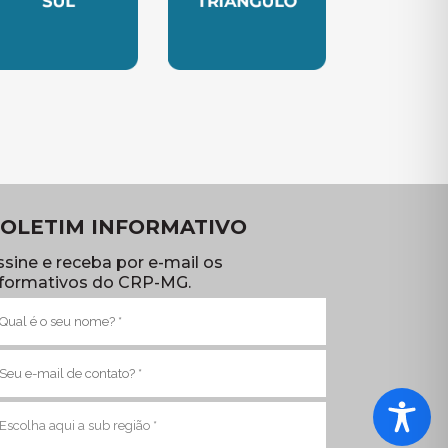
TE
UBSEDE SUL
SUBSEDE TRIANGULO
OLETIM INFORMATIVO
ssine e receba por e-mail os
nformativos do CRP-MG.
ome
brigatório)
-
ail
brigatório)
ub
egião