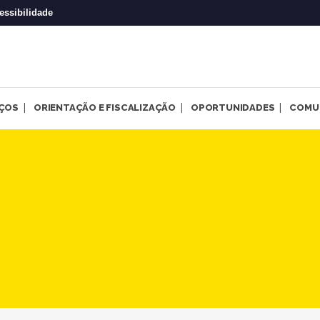
essibilidade
IÇOS
ORIENTAÇÃO E FISCALIZAÇÃO
OPORTUNIDADES
COMU
ca sobre gestão integral de 