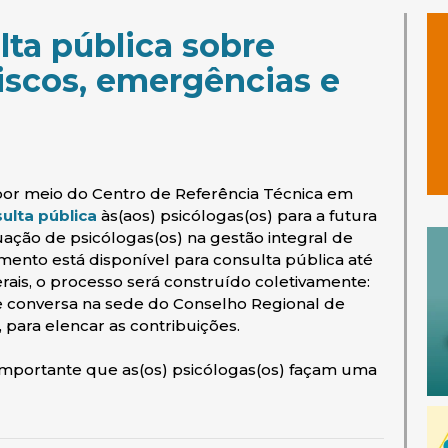
lta pública sobre
riscos, emergências e
 por meio do Centro de Referência Técnica em
(abre em nova janela)
ulta pública
às(aos) psicólogas(os) para a futura
uação de psicólogas(os) na gestão integral de
mento está disponível para consulta pública até
rais, o processo será construído coletivamente:
e conversa na sede do Conselho Regional de
, para elencar as contribuições.
 importante que as(os) psicólogas(os) façam uma
a janela)