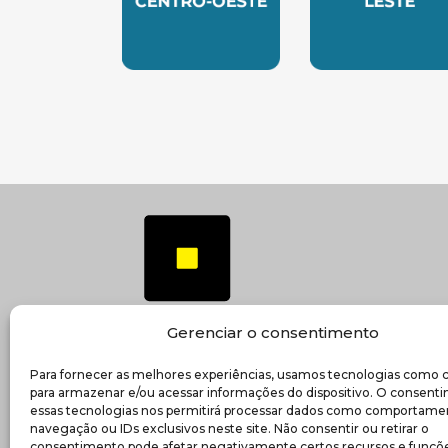
SUBSEDE CENTRO OESTE
SUBSEDE 
Gerenciar o consentimento
Para fornecer as melhores experiências, usamos tecnologias como 
(ab
Transparência e prestação de contas
para armazenar e/ou acessar informações do dispositivo. O consent
essas tecnologias nos permitirá processar dados como comportame
navegação ou IDs exclusivos neste site. Não consentir ou retirar o
consentimento pode afetar negativamente certos recursos e funçõe