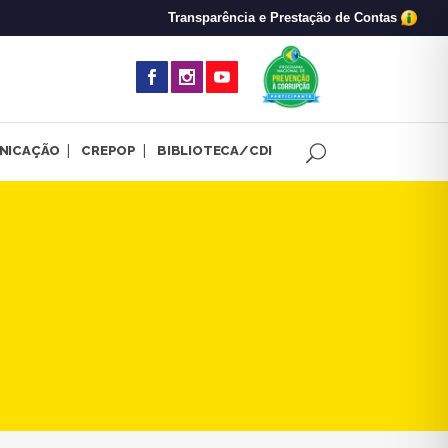
Transparência e Prestação de Contas
(abre em nova 
NICAÇÃO
CREPOP
BIBLIOTECA/CDI
vo de estágio em Psicologia