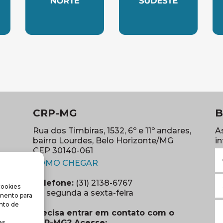
LESTE
SUBSEDE NORTE
SUBSEDE SUDES
S
CRP-MG
B
Rua dos Timbiras, 1532, 6º e 11º andares,
A
bairro Lourdes, Belo Horizonte/MG
i
CEP 30140-061
N
(abre em nova janela)
(o
COMO CHEGAR
E
Telefone:
(31) 2138-6767
cookies
m
re em nova janela)
De segunda a sexta-feira
imento para
(o
S
nto de
Precisa entrar em contato com o
r
CRP-MG? Acesse:
s.