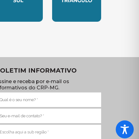
TE
UBSEDE SUL
SUBSEDE TRIANGULO
OLETIM INFORMATIVO
ssine e receba por e-mail os
nformativos do CRP-MG.
ome
brigatório)
-
ail
brigatório)
ub
egião