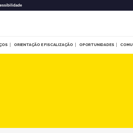
essibilidade
IÇOS
ORIENTAÇÃO E FISCALIZAÇÃO
OPORTUNIDADES
COMU
 2ª etapa do processo seleti