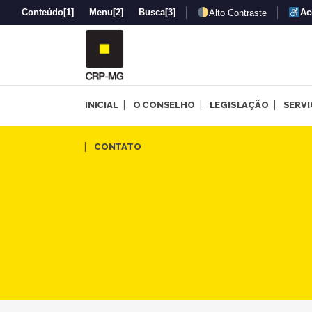
Conteúdo
[1]
Menu
[2]
Busca
[3]
Ac
Alto Contraste
INICIAL
O CONSELHO
LEGISLAÇÃO
SERV
CRP-MG divulga resultado da
CONTATO