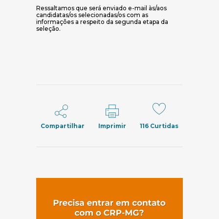
Ressaltamos que será enviado e-mail às/aos
candidatas/os selecionadas/os com as
informações a respeito da segunda etapa da
seleção.
Compartilhar
Imprimir
116
Curtidas
(abre em nov