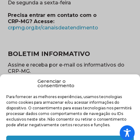
De segunda a sexta-feira
Precisa entrar em contato com o
CRP-MG? Acesse:
(abre em nova ja
crpmg.org.br/canaisdeatendimento
BOLETIM INFORMATIVO
Assine e receba por e-mail os informativos do
CRP-MG.
Gerenciar o
Nome
consentimento
(obrigatório)
Para fornecer as melhores experiências, usamos tecnologias
E-
como cookies para armazenar e/ou acessar informações do
mail
dispositivo. O consentimento para essas tecnologias nos permitirá
(obrigatório)
processar dados como comportamento de navegação ou IDs
Sub
exclusivos neste site. Não consentir ou retirar o consentimento
região
pode afetar negativamente certos recursos e funções.
(obrigatório)