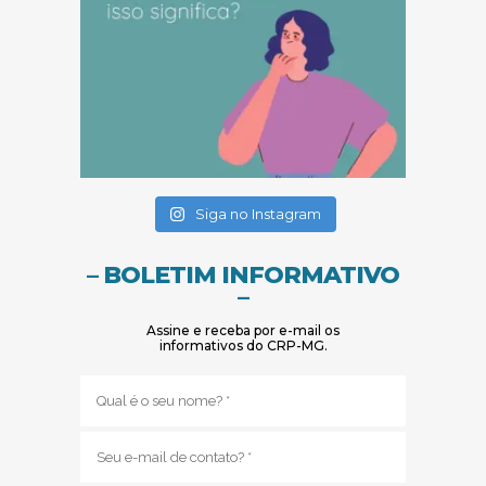
(abre em nova janela)
(abre em nova janela)
Siga no Instagram
– BOLETIM INFORMATIVO
–
Assine e receba por e-mail os
informativos do CRP-MG.
Nome
(obrigatório)
E-
mail
(obrigatório)