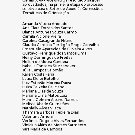
Gerais (CRP-MG) divulga resultado das(os)
aprovadas(os) na primeira etapa do processo
seletivo para o Setor de Apoio às Comissões
Temáticas de Orientação
Amanda Vitoria Andrade
Ana Clara Torres dos Santos
Bianca Antunes Souza Carmo
Camila Alcione Vieira
Carolina Casagrande Hilário
Cláudia Carolina Perdigão Braga Carvalho
Emanuele Aparecida de Oliveira Alves
Gustavo Henrique dos Santos Lima
Heiny Domingos de Freitas
Hellen de Moura Candeia
Isabella Fonseca Sturzeneker
Júlia Campos Salomão
Karen Costa Faria
Laura Derzi Botelho
Luiz Estevão Moreira Paiva
Luiza Teixeira Feliciano
Mariana Dias de Souza
Mariana Lima Matos Luiz
Marina Gelmini Albano Ramos
Melissa Abade Guimarães
Nathielly Alves Vilaça
Thamara Barbosa Teixeira Dias
Valentina Arnoni
Verônica Regina Alves Fernandes
Vinícius Akim de Moraes Sarmento
Yara Maria de Campos