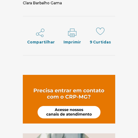
Clara Barbalho Gama
Compartilhar
Imprimir
9
Curtidas
(abre em nov