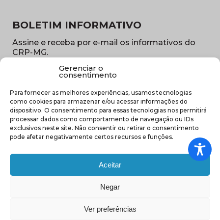
BOLETIM INFORMATIVO
Assine e receba por e-mail os informativos do
CRP-MG.
Gerenciar o
Nome
consentimento
(obrigatório)
Para fornecer as melhores experiências, usamos tecnologias
E-
como cookies para armazenar e/ou acessar informações do
mail
dispositivo. O consentimento para essas tecnologias nos permitirá
(obrigatório)
processar dados como comportamento de navegação ou IDs
Sub
exclusivos neste site. Não consentir ou retirar o consentimento
região
pode afetar negativamente certos recursos e funções.
(obrigatório)
Aceitar
Negar
(abre em nova ja
Ver preferências