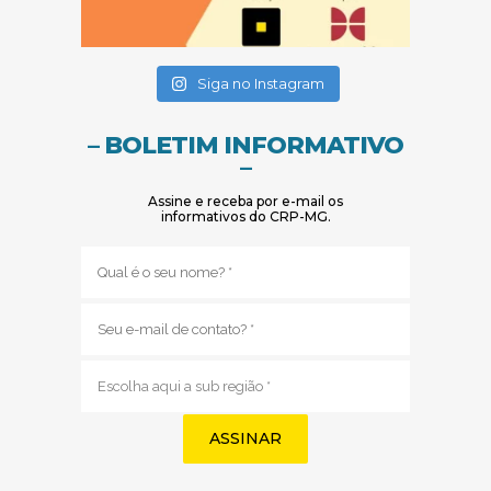
(abre em nova janela)
(abre em nova janela)
Siga no Instagram
– BOLETIM INFORMATIVO
–
Assine e receba por e-mail os
informativos do CRP-MG.
Nome
(obrigatório)
E-
mail
(obrigatório)
Sub
região
(obrigatório)