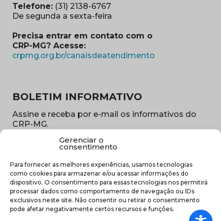
Telefone:
(31) 2138-6767
De segunda a sexta-feira
Precisa entrar em contato com o
CRP-MG? Acesse:
(abre em nova ja
crpmg.org.br/canaisdeatendimento
BOLETIM INFORMATIVO
Assine e receba por e-mail os informativos do
CRP-MG.
Gerenciar o
Nome
consentimento
(obrigatório)
Para fornecer as melhores experiências, usamos tecnologias
E-
como cookies para armazenar e/ou acessar informações do
mail
dispositivo. O consentimento para essas tecnologias nos permitirá
(obrigatório)
processar dados como comportamento de navegação ou IDs
Sub
exclusivos neste site. Não consentir ou retirar o consentimento
região
pode afetar negativamente certos recursos e funções.
(obrigatório)