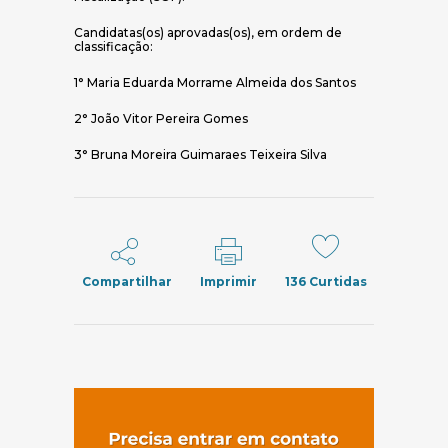
Candidatas(os) aprovadas(os), em ordem de
classificação:
1° Maria Eduarda Morrame Almeida dos Santos
2° João Vitor Pereira Gomes
3° Bruna Moreira Guimaraes Teixeira Silva
Compartilhar
Imprimir
136
Curtidas
(abre em nov