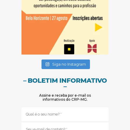
(abre em nova janela)
(abre em nova janela)
Siga no Instagram
– BOLETIM INFORMATIVO
–
Assine e receba por e-mail os
informativos do CRP-MG.
Nome
(obrigatório)
E-
mail