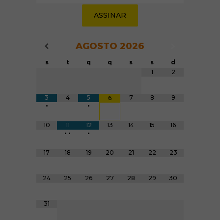
AGOSTO
2026
Navegação do Calendário
Navegação
Navegação do Calendário
s
t
q
q
s
s
d
Tabela de dados
1
2
3
4
5
7
8
9
6
•
•
10
11
12
13
14
15
16
•
•
•
17
18
19
20
21
22
23
24
25
26
27
28
29
30
31