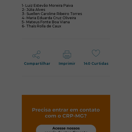
1- Luiz Estevão Moreira Paiva
2- Júlia Alves
3- Suellen Caroline Ribeiro Torres
4- Maria Eduarda Cruz Oliveira
5- Mateus Fonte Boa Viana
6- Thaís Rolla de Caux
Compartilhar
Imprimir
140
Curtidas
(abre em nov