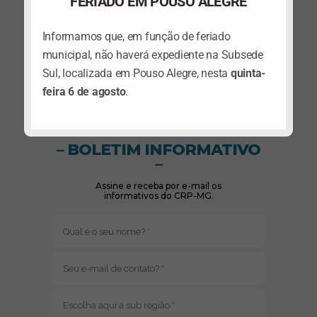
FERIADO EM POUSO ALEGRE
Informamos que, em função de feriado
municipal, não haverá expediente na Subsede
Sul, localizada em Pouso Alegre, nesta
quinta-
feira 6 de agosto
.
(abre em nova janela)
(abre em nova janela)
Siga no Instagram
– BOLETIM INFORMATIVO
–
Assine e receba por e-mail os
informativos do CRP-MG.
Nome
(obrigatório)
E-
mail
(obrigatório)
Sub
região
(obrigatório)