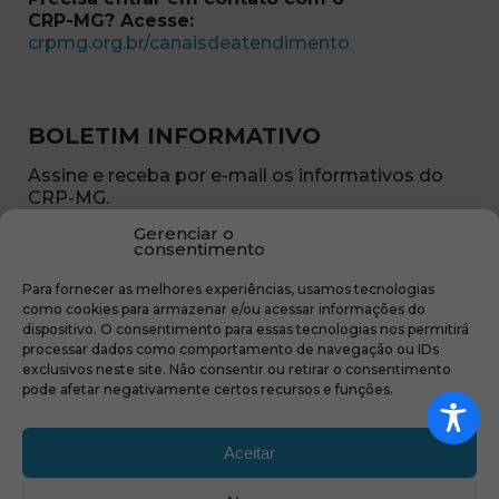
CRP-MG? Acesse:
(abre em nova ja
crpmg.org.br/canaisdeatendimento
BOLETIM INFORMATIVO
Assine e receba por e-mail os informativos do
CRP-MG.
Gerenciar o
Nome
consentimento
(obrigatório)
Para fornecer as melhores experiências, usamos tecnologias
E-
como cookies para armazenar e/ou acessar informações do
mail
dispositivo. O consentimento para essas tecnologias nos permitirá
(obrigatório)
processar dados como comportamento de navegação ou IDs
Sub
exclusivos neste site. Não consentir ou retirar o consentimento
região
pode afetar negativamente certos recursos e funções.
(obrigatório)
Aceitar