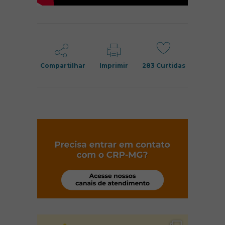
Compartilhar
Imprimir
283
Curtidas
(abre em nov