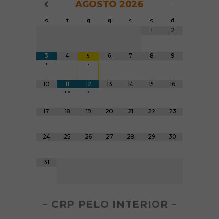
AGOSTO
2026
Navegação do Calendário
Navegação
Navegação do Calendário
s
t
q
q
s
s
d
Tabela de dados
1
2
3
4
6
7
8
9
5
•
•
10
11
12
13
14
15
16
•
•
•
17
18
19
20
21
22
23
24
25
26
27
28
29
30
31
– CRP PELO INTERIOR –