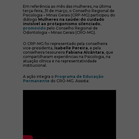
Em referência ao mês das mulheres, na última
terça-feira, 31 de março, o Conselho Regional de
Psicologia – Minas Gerais (CRP-MG) participou do
diálogo
Mulheres na saúde: do cuidado
invisível ao protagonismo silenciado
,
(abre em nova janela)
promovido
pelo Conselho Regional de
Odontologia – Minas Gerais (CRO-MG).
O CRP-MG foi representado pela conselheira
vice-presidenta,
Isabelle Pereira
, e pela
conselheira tesoureira
Fabiana Alcântara
, que
compartilharam experiências na Psicologia, na
atuação clínica e na representatividade
institucional.
A ação integra o
Programa de Educação
(abre em nova janela)
Permanente
do CRO-MG. Assista: