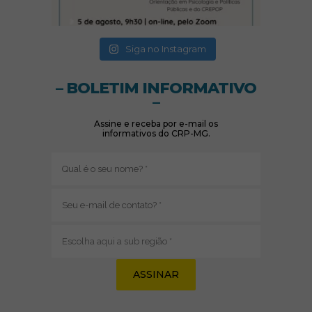
(abre em nova janela)
(abre em nova janela)
Siga no Instagram
– BOLETIM INFORMATIVO
–
Assine e receba por e-mail os
informativos do CRP-MG.
Nome
(obrigatório)
E-
mail
(obrigatório)
Sub
região
(obrigatório)