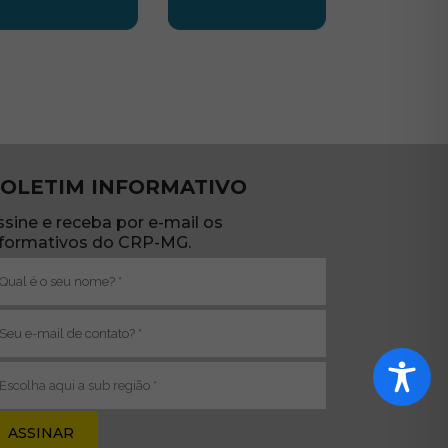
TE
UBSEDE SUL
SUBSEDE TRIANGULO
OLETIM INFORMATIVO
ssine e receba por e-mail os
nformativos do CRP-MG.
ome
brigatório)
-
ail
brigatório)
ub
egião
brigatório)
va janela)