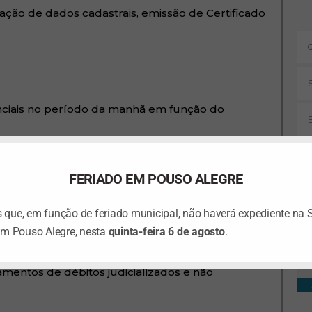
ração de dados cadastrais, emissão de Certificado
nciais no período da manhã em função do
ciais em função do treinamento da equipe.
FERIADO EM POUSO ALEGRE
iços:
que, em função de feriado municipal, não haverá expediente na 
e
em Pouso Alegre, nesta
quinta-feira 6 de agosto
.
Ta
ercícios anteriores
mentos de débitos judicializados e não