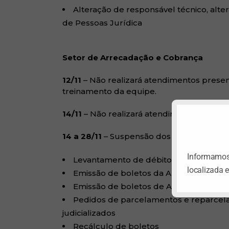
Alteração de responsável técnico, alte
de Pessoas Jurídica
Setor de Arrecadação e Cobrança
12/11
– Não realizará atendimentos prese
treinamento da equipe.
14/11
– Não realizará atendimentos presen
14 a 28/11
– Suspensão dos seguintes serv
Informamos 
Levantamento de débitos de Anuidad
localizada 
Emissão de boletos da Anuidade 2024
Emissão de boletos de Anuidades de ex
Pedidos de parcelamentos e reparcela
judicializados
Recálculo de boletos