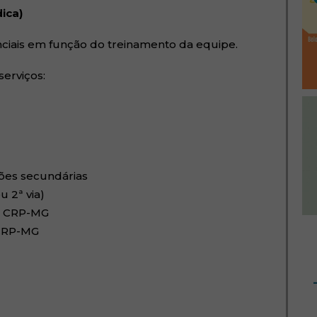
dica)
ciais em função do treinamento da equipe.
erviços:
ções secundárias
u 2ª via)
do CRP-MG
 CRP-MG