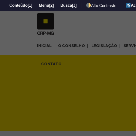
Conteúdo
[1]
Menu
[2]
Busca
[3]
Ac
Alto Contraste
INICIAL
O CONSELHO
LEGISLAÇÃO
SERV
CRP-MG informa suspensão d
CONTATO