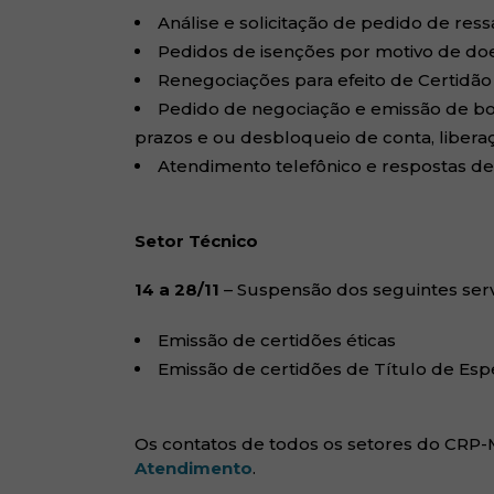
Análise e solicitação de pedido de res
Pedidos de isenções por motivo de doe
Renegociações para efeito de Certidã
Pedido de negociação e emissão de bo
prazos e ou desbloqueio de conta, liberaçã
Atendimento telefônico e respostas de 
Setor Técnico
14 a 28/11
– Suspensão dos seguintes serv
Emissão de certidões éticas
Emissão de certidões de Título de Espe
Os contatos de todos os setores do CRP-
(abre em nova janela)
Atendimento
.