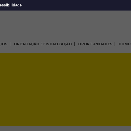
essibilidade
IÇOS
ORIENTAÇÃO E FISCALIZAÇÃO
OPORTUNIDADES
COMU
e alguns serviços devido à 