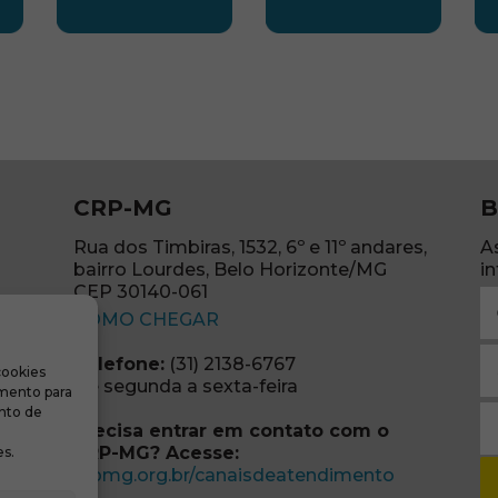
LESTE
SUBSEDE NORTE
SUBSEDE SUDES
S
CRP-MG
B
Rua dos Timbiras, 1532, 6º e 11º andares,
A
bairro Lourdes, Belo Horizonte/MG
i
CEP 30140-061
N
(abre em nova janela)
(o
COMO CHEGAR
E
Telefone:
(31) 2138-6767
cookies
m
re em nova janela)
De segunda a sexta-feira
imento para
(o
S
nto de
Precisa entrar em contato com o
r
CRP-MG? Acesse:
s.
(o
(abre em no
crpmg.org.br/canaisdeatendimento