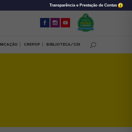
Transparência e Prestação de Contas
(abre em nova 
NICAÇÃO
CREPOP
BIBLIOTECA/CDI
migração de sistemas | CRP