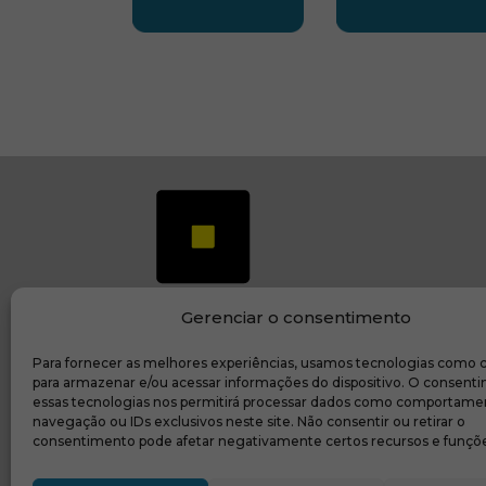
SUBSEDE CENTRO OESTE
SUBSEDE 
Gerenciar o consentimento
Para fornecer as melhores experiências, usamos tecnologias como 
(ab
Transparência e prestação de contas
para armazenar e/ou acessar informações do dispositivo. O consent
essas tecnologias nos permitirá processar dados como comportame
navegação ou IDs exclusivos neste site. Não consentir ou retirar o
consentimento pode afetar negativamente certos recursos e funçõe