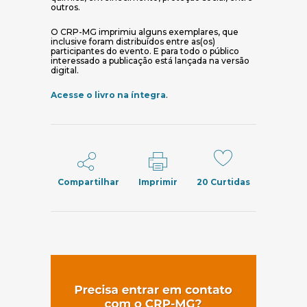
outros.
O CRP-MG imprimiu alguns exemplares, que
inclusive foram distribuídos entre as(os)
participantes do evento. E para todo o público
interessado a publicação está lançada na versão
digital.
(abre em nova janela)
Acesse o livro na íntegra
.
Compartilhar
Imprimir
20
Curtidas
(abre em nov