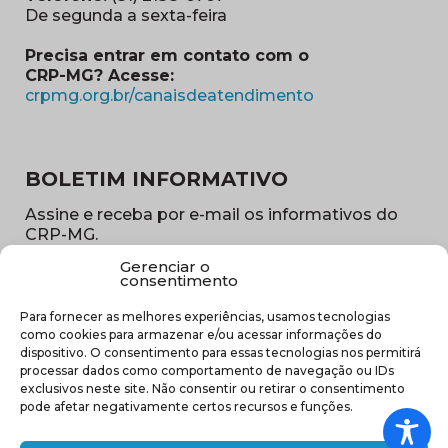
De segunda a sexta-feira
Precisa entrar em contato com o
CRP-MG? Acesse:
(abre em nova ja
crpmg.org.br/canaisdeatendimento
BOLETIM INFORMATIVO
Assine e receba por e-mail os informativos do
CRP-MG.
Gerenciar o
Nome
consentimento
(obrigatório)
Para fornecer as melhores experiências, usamos tecnologias
E-
como cookies para armazenar e/ou acessar informações do
mail
dispositivo. O consentimento para essas tecnologias nos permitirá
(obrigatório)
processar dados como comportamento de navegação ou IDs
Sub
exclusivos neste site. Não consentir ou retirar o consentimento
região
pode afetar negativamente certos recursos e funções.
(obrigatório)