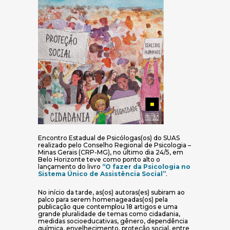
Encontro Estadual de Psicólogas(os) do SUAS
realizado pelo Conselho Regional de Psicologia –
Minas Gerais (CRP-MG), no último dia 24/5, em
Belo Horizonte teve como ponto alto o
lançamento do livro
“O fazer da Psicologia no
(abre em nova jane
Sistema Único de Assistência Social”
.
No início da tarde, as(os) autoras(es) subiram ao
palco para serem homenageadas(os) pela
publicação que contemplou 18 artigos e uma
grande pluralidade de temas como cidadania,
medidas socioeducativas, gênero, dependência
química, envelhecimento, proteção social, entre