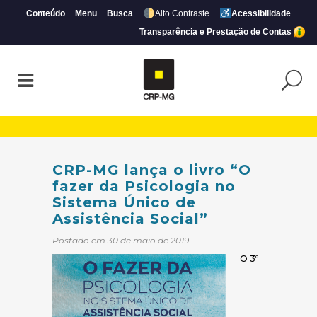
Conteúdo
Menu
Busca
Alto Contraste
Acessibilidade
Transparência e Prestação de Contas
CRP-MG lança o livro “O fazer da Psicolo
CRP-MG lança o livro “O
fazer da Psicologia no
Sistema Único de
Assistência Social”
Postado em 30 de maio de 2019
O 3º