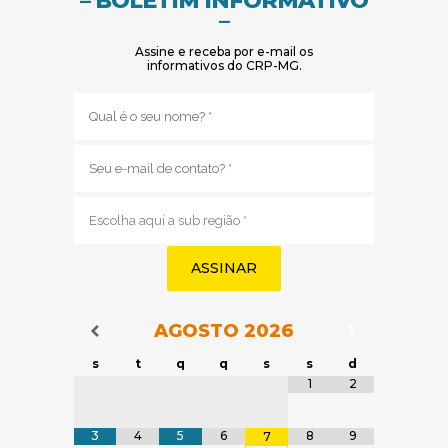
– BOLETIM INFORMATIVO
–
Assine e receba por e-mail os
informativos do CRP-MG.
Nome
(obrigatório)
E-
mail
(obrigatório)
Sub
região
(obrigatório)
AGOSTO
2026
Navegação do Calendário
Navegação
Navegação do Calendário
s
t
q
q
s
s
d
Tabela de dados
1
2
3
4
5
6
8
9
7