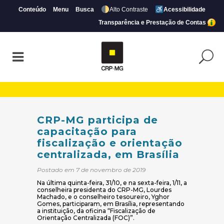
Conteúdo
Menu
Busca
Alto Contraste
Acessibilidade
Transparência e Prestação de Contas
CRP-MG participa de capacitação para fisc
CRP-MG participa de
capacitação para
fiscalização e orientação
centralizada, em Brasília
Postado em 7 de novembro de 2019
Na última quinta-feira, 31/10, e na sexta-feira, 1/11, a
conselheira presidenta do CRP-MG, Lourdes
Machado, e o conselheiro tesoureiro, Yghor
Gomes, participaram, em Brasília, representando
a instituição, da oficina “Fiscalização de
Orientação Centralizada (FOC)”.