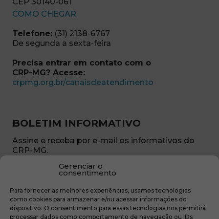
CEP 30140-061
(abre em nova janela)
COMO CHEGAR
Telefone:
(31) 2138-6767
De segunda a sexta-feira
Precisa entrar em contato com o
CRP-MG? Acesse:
(abre em nova ja
crpmg.org.br/canaisdeatendimento
BOLETIM INFORMATIVO
Assine e receba por e-mail os informativos do
CRP-MG.
Gerenciar o
Nome
consentimento
(obrigatório)
Para fornecer as melhores experiências, usamos tecnologias
E-
como cookies para armazenar e/ou acessar informações do
mail
dispositivo. O consentimento para essas tecnologias nos permitirá
(obrigatório)
processar dados como comportamento de navegação ou IDs