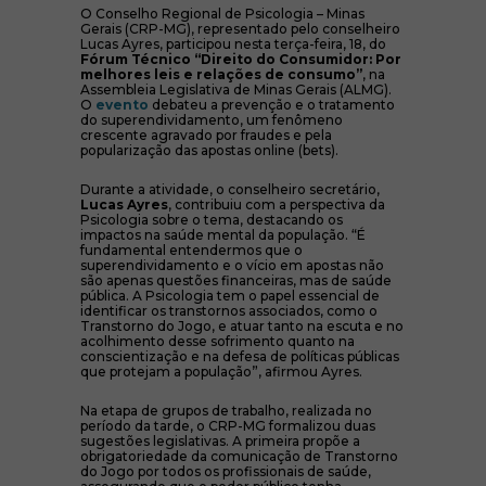
O Conselho Regional de Psicologia – Minas
Gerais (CRP-MG), representado pelo conselheiro
Lucas Ayres, participou nesta terça-feira, 18, do
Fórum Técnico “Direito do Consumidor: Por
melhores leis e relações de consumo”
, na
Assembleia Legislativa de Minas Gerais (ALMG).
(abre em nova janela)
O
evento
debateu a prevenção e o tratamento
do superendividamento, um fenômeno
crescente agravado por fraudes e pela
popularização das apostas online (bets).
Durante a atividade, o conselheiro secretário,
Lucas Ayres
, contribuiu com a perspectiva da
Psicologia sobre o tema, destacando os
impactos na saúde mental da população. “É
fundamental entendermos que o
superendividamento e o vício em apostas não
são apenas questões financeiras, mas de saúde
pública. A Psicologia tem o papel essencial de
identificar os transtornos associados, como o
Transtorno do Jogo, e atuar tanto na escuta e no
acolhimento desse sofrimento quanto na
conscientização e na defesa de políticas públicas
que protejam a população”, afirmou Ayres.
Na etapa de grupos de trabalho, realizada no
período da tarde, o CRP-MG formalizou duas
sugestões legislativas. A primeira propõe a
obrigatoriedade da comunicação de Transtorno
do Jogo por todos os profissionais de saúde,