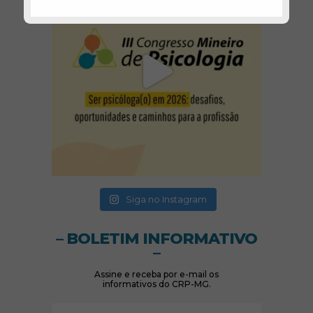
(abre em nova janela)
(abre em nova janela)
Siga no Instagram
– BOLETIM INFORMATIVO
–
Assine e receba por e-mail os
informativos do CRP-MG.
Nome