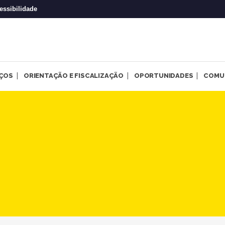
essibilidade
IÇOS
ORIENTAÇÃO E FISCALIZAÇÃO
OPORTUNIDADES
COMU
 do relatório do Transpasse