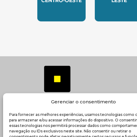
SUBSEDE CENTRO OESTE
SUBSEDE 
Gerenciar o consentimento
Para fornecer as melhores experiências, usamos tecnologias como 
(ab
Transparência e prestação de contas
para armazenar e/ou acessar informações do dispositivo. O consent
essas tecnologias nos permitirá processar dados como comportame
navegação ou IDs exclusivos neste site. Não consentir ou retirar o
consentimento pode afetar negativamente certos recursos e funçõe