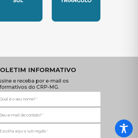
TE
UBSEDE SUL
SUBSEDE TRIANGULO
OLETIM INFORMATIVO
ssine e receba por e-mail os
nformativos do CRP-MG.
ome
brigatório)
-
ail
brigatório)
ub
egião