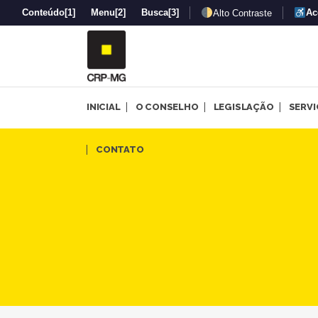
Conteúdo
[1]
Menu
[2]
Busca
[3]
Ac
Alto Contraste
INICIAL
O CONSELHO
LEGISLAÇÃO
SERV
CRP-MG prestigia lançamento
CONTATO