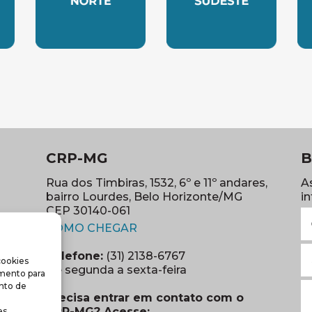
LESTE
SUBSEDE NORTE
SUBSEDE SUDES
S
CRP-MG
B
Rua dos Timbiras, 1532, 6º e 11º andares,
A
bairro Lourdes, Belo Horizonte/MG
i
CEP 30140-061
N
(abre em nova janela)
(o
COMO CHEGAR
E
Telefone:
(31) 2138-6767
cookies
m
re em nova janela)
De segunda a sexta-feira
imento para
(o
S
nto de
Precisa entrar em contato com o
r
CRP-MG? Acesse:
s.