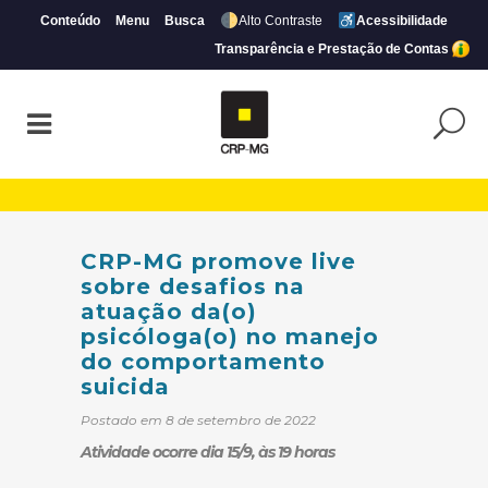
Conteúdo
Menu
Busca
Alto Contraste
Acessibilidade
Transparência e Prestação de Contas
CRP-MG promove live sobre desafios na 
CRP-MG promove live
sobre desafios na
atuação da(o)
psicóloga(o) no manejo
do comportamento
suicida
Postado em 8 de setembro de 2022
Atividade ocorre dia 15/9, às 19 horas