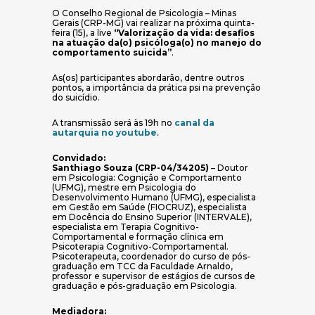
O Conselho Regional de Psicologia – Minas
Gerais (CRP-MG) vai realizar na próxima quinta-
feira (15), a live
“Valorização da vida: desafios
na atuação da(o) psicóloga(o) no manejo do
comportamento suicida”
.
As(os) participantes abordarão, dentre outros
pontos, a importância da prática psi na prevenção
do suicídio.
A transmissão será às 19h no
canal da
(abre em nova janela)
autarquia no youtube
.
Convidado:
Santhiago Souza (CRP-04/34205)
– Doutor
em Psicologia: Cognição e Comportamento
(UFMG), mestre em Psicologia do
Desenvolvimento Humano (UFMG), especialista
em Gestão em Saúde (FIOCRUZ), especialista
em Docência do Ensino Superior (INTERVALE),
especialista em Terapia Cognitivo-
Comportamental e formação clínica em
Psicoterapia Cognitivo-Comportamental.
Psicoterapeuta, coordenador do curso de pós-
graduação em TCC da Faculdade Arnaldo,
professor e supervisor de estágios de cursos de
graduação e pós-graduação em Psicologia.
Mediadora: