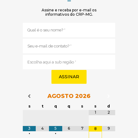
–
Assine e receba por e-mail os
informativos do CRP-MG.
Nome
(obrigatório)
E-
mail
(obrigatório)
Sub
região
(obrigatório)
AGOSTO
2026
Navegação do Calendário
Navegação
Navegação do Calendário
s
t
q
q
s
s
d
Tabela de dados
1
2
3
4
5
6
7
9
8
•
•