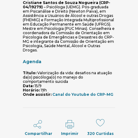
Cristiane Santos de Souza Nogueira (CRP-
04/19279)
– Psicóloga (UEMG). Pós-graduada
em Psicanálise e Direito (Newton Paiva), em
Assistência a Usuários de Álcool e outras Drogas
(FHEMIG) e Formação Integrada Multiprofissional
em Educação Permanente em Saúde (UFRGS).
Mestre em Psicologia (PUC Minas). Conselheira e
coordenadora da Comissão de Orientação em
Psicologia de Emergências e Desastres do CRP-
MG e integrante da Comissão de Orientação em
Psicologia, Saúde Mental, Álcool e Outras
Drogas.
Agenda
Título:
Valorização da vida: desafios na atuação
da(o) psicóloga(o) no manejo do
comportamento suicida
Data:
15/9
Horário:
19h
(abre em no
Onde assistir:
Canal do Youtube do CRP-MG
Compartilhar
Imprimir
320
Curtidas