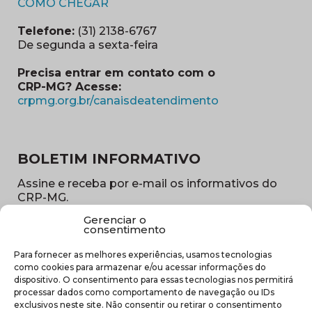
(abre em nova janela)
COMO CHEGAR
Telefone:
(31) 2138-6767
De segunda a sexta-feira
Precisa entrar em contato com o
CRP-MG? Acesse:
(abre em nova ja
crpmg.org.br/canaisdeatendimento
BOLETIM INFORMATIVO
Assine e receba por e-mail os informativos do
CRP-MG.
Gerenciar o
Nome
consentimento
(obrigatório)
Para fornecer as melhores experiências, usamos tecnologias
E-
como cookies para armazenar e/ou acessar informações do
mail
dispositivo. O consentimento para essas tecnologias nos permitirá
(obrigatório)
processar dados como comportamento de navegação ou IDs
Sub
exclusivos neste site. Não consentir ou retirar o consentimento