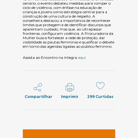
cenário, o evento debateu medidas para romper o
ciclo de violência, com ênfase na educação de
crianças e jovens como estratégia central para a
construção de uma cultura de respeito. A
conselheira destacou a importância de reconhecer
limites que protegem e de identificar discursos que
aparentam cuidado, mas que, ao ultrapassar
fronteiras, configuram violência. A Procuradoria da
Mulher busca fortalecer a rede de proteção, dar
visibilidade às pautas femininas e qualificar o debate
em torno das agendas ligadas ao público feminino.
Assista ao Encontro na íntegra
aqui.
Compartilhar
Imprimir
299
Curtidas
(abre em nov