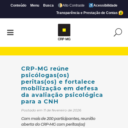
Conteúdo
Menu
Busca
Alto Contraste
Acessibilidade
Transparência e Prestação de Contas
CRP-MG reúne psicólogas(os) peritas(os) 
CRP-MG reúne
psicólogas(os)
peritas(os) e fortalece
mobilização em defesa
da avaliação psicológica
para a CNH
Postado em 11 de fevereiro de 2026
Com mais de 200 participantes, reunião
aberta do CRP-MG com peritas(os)