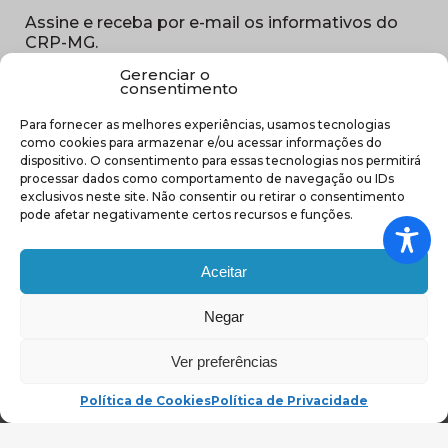
Assine e receba por e-mail os informativos do
CRP-MG.
Gerenciar o
Nome
consentimento
(obrigatório)
Para fornecer as melhores experiências, usamos tecnologias
E-
como cookies para armazenar e/ou acessar informações do
mail
dispositivo. O consentimento para essas tecnologias nos permitirá
(obrigatório)
processar dados como comportamento de navegação ou IDs
Sub
exclusivos neste site. Não consentir ou retirar o consentimento
região
pode afetar negativamente certos recursos e funções.
(obrigatório)
Aceitar
Negar
(abre em nova ja
Ver preferências
Política de Cookies
Política de Privacidade