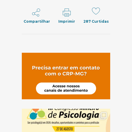
Compartilhar
Imprimir
287
Curtidas
(abre em nov