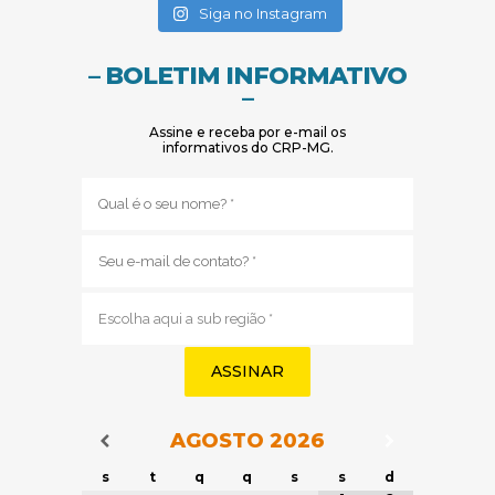
(abre em nova janela)
Siga no Instagram
– BOLETIM INFORMATIVO
–
Assine e receba por e-mail os
informativos do CRP-MG.
Nome
(obrigatório)
E-
mail
(obrigatório)
Sub
região
(obrigatório)
AGOSTO
2026
Navegação do Calendário
Navegação
Navegação do Calendário
s
t
q
q
s
s
d