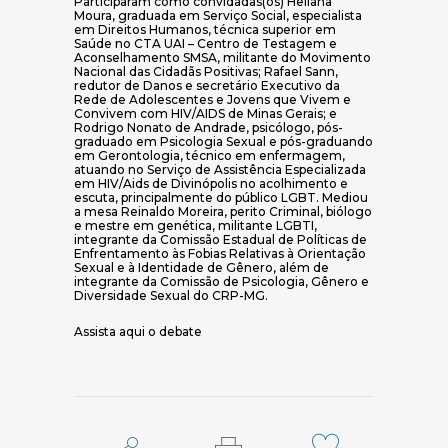
Participaram como convidadas(os) Heliana
Moura, graduada em Serviço Social, especialista
em Direitos Humanos, técnica superior em
Saúde no CTA UAI – Centro de Testagem e
Aconselhamento SMSA, militante do Movimento
Nacional das Cidadãs Positivas; Rafael Sann,
redutor de Danos e secretário Executivo da
Rede de Adolescentes e Jovens que Vivem e
Convivem com HIV/AIDS de Minas Gerais; e
Rodrigo Nonato de Andrade, psicólogo, pós-
graduado em Psicologia Sexual e pós-graduando
em Gerontologia, técnico em enfermagem,
atuando no Serviço de Assistência Especializada
em HIV/Aids de Divinópolis no acolhimento e
escuta, principalmente do público LGBT. Mediou
a mesa Reinaldo Moreira, perito Criminal, biólogo
e mestre em genética, militante LGBTI,
integrante da Comissão Estadual de Políticas de
Enfrentamento às Fobias Relativas à Orientação
Sexual e à Identidade de Gênero, além de
integrante da Comissão de Psicologia, Gênero e
Diversidade Sexual do CRP-MG.
Assista aqui o debate