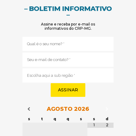
– BOLETIM INFORMATIVO
–
Assine e receba por e-mail os
informativos do CRP-MG.
Nome
(obrigatório)
E-
mail
(obrigatório)
Sub
região
(obrigatório)
AGOSTO
2026
Navegação do Calendário
Navegação
Navegação do Calendário
s
t
q
q
s
s
d
Tabela de dados
1
2