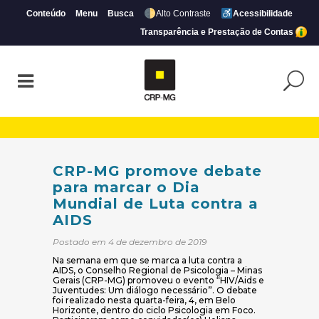
Conteúdo
Menu
Busca
Alto Contraste
Acessibilidade
Transparência e Prestação de Contas
CRP-MG promove debate para marcar o Di
CRP-MG promove debate
para marcar o Dia
Mundial de Luta contra a
AIDS
Postado em 4 de dezembro de 2019
Na semana em que se marca a luta contra a
AIDS, o Conselho Regional de Psicologia – Minas
Gerais (CRP-MG) promoveu o evento “HIV/Aids e
Juventudes: Um diálogo necessário”. O debate
foi realizado nesta quarta-feira, 4, em Belo
Horizonte, dentro do ciclo Psicologia em Foco.