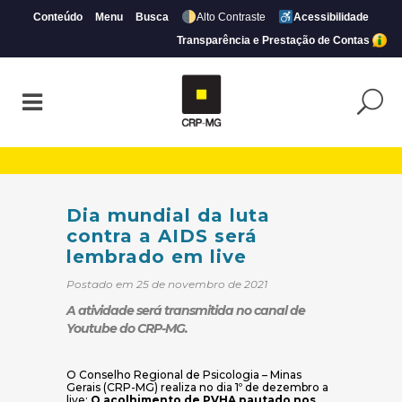
Conteúdo
Menu
Busca
Alto Contraste
Acessibilidade
Transparência e Prestação de Contas
Dia mundial da luta contra a AIDS será l
Dia mundial da luta
contra a AIDS será
lembrado em live
Postado em 25 de novembro de 2021
A atividade será transmitida no canal de
Youtube do CRP-MG.
O Conselho Regional de Psicologia – Minas
Gerais (CRP-MG) realiza no dia 1º de dezembro a
live:
O acolhimento de PVHA pautado nos