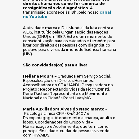
direitos humanos como ferramenta de
ressignificação do diagnóstico
. A
transmissão acontece às 19h, pelo nosso
canal
no Youtube
.
A atividade marca o Dia Mundial da luta contra a
AIDS, instituído pela Organização das Nações
Unidas (ONU) em 1987. Este é um momento de
conscientização para os cuidados e também para
lutar por direitos das pessoas com diagnóstico
positivo para o vírus da imunodeficiência humana
(HIV).
São convidadas(os) para a live:
Heliana Moura –
Graduada em Serviço Social.
Especialização em Direitos Humanos.
Aconselhadora no CTA UAI/BH.Pesquisadora no
Projeto : Reconectando Vidas da Fiocruz/Insti.
Rene Rachou Representante do Movimento
Nacional das Cidadãs PositHIVas/MG.
Maria Auxiliadora Alves do Nascimento –
Psicóloga clínica CRP- 04/43407 e
Psicopedagoga. Atendimento a criança, adulto e
idoso. Coordenadora do Grupo Vida –
Humanização e Acolhimento, que tem como
principal finalidade cuidar de pessoas vivendo
com HIV/AIDS.