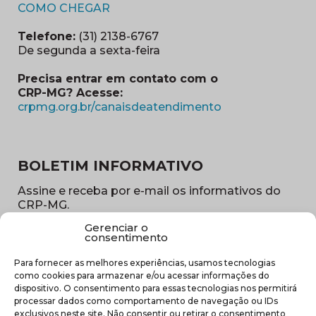
(abre em nova janela)
COMO CHEGAR
Telefone:
(31) 2138-6767
De segunda a sexta-feira
Precisa entrar em contato com o
CRP-MG? Acesse:
(abre em nova ja
crpmg.org.br/canaisdeatendimento
BOLETIM INFORMATIVO
Assine e receba por e-mail os informativos do
CRP-MG.
Gerenciar o
Nome
consentimento
(obrigatório)
Para fornecer as melhores experiências, usamos tecnologias
E-
como cookies para armazenar e/ou acessar informações do
mail
dispositivo. O consentimento para essas tecnologias nos permitirá
(obrigatório)
processar dados como comportamento de navegação ou IDs
Sub
exclusivos neste site. Não consentir ou retirar o consentimento