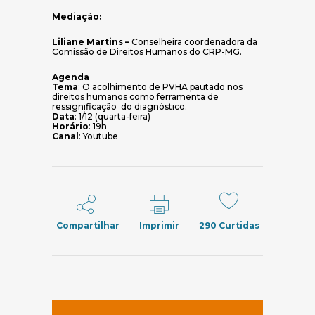
Mediação:
Liliane Martins –
Conselheira coordenadora da
Comissão de Direitos Humanos do CRP-MG.
Agenda
Tema
: O acolhimento de PVHA pautado nos
direitos humanos como ferramenta de
ressignificação do diagnóstico.
Data
: 1/12 (quarta-feira)
Horário
: 19h
Canal
: Youtube
Compartilhar
Imprimir
290
Curtidas
(abre em nov