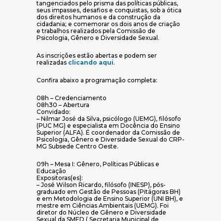
tangenciados pelo prisma das políticas públicas,
seus impasses, desafios e conquistas, sob a ótica
dos direitos humanos e da construção da
cidadania; e comemorar os dois anos de criação
e trabalhos realizados pela Comissão de
Psicologia, Gênero e Diversidade Sexual.
As inscrições estão abertas e podem ser
(abre em nova janela)
realizadas
clicando aqui
.
Confira abaixo a programação completa:
08h – Credenciamento
08h30 – Abertura
Convidado:
– Nilmar José da Silva, psicólogo (UEMG), filósofo
(PUC MG) e especialista em Docência do Ensino
Superior (ALFA). É coordenador da Comissão de
Psicologia, Gênero e Diversidade Sexual do CRP-
MG Subsede Centro Oeste.
09h – Mesa I: Gênero, Políticas Públicas e
Educação
Expositoras(es):
– José Wilson Ricardo, filósofo (INESP), pós-
graduado em Gestão de Pessoas (Pitágoras BH)
e em Metodologia de Ensino Superior (UNI BH), e
mestre em Ciências Ambientais (UEMG). Foi
diretor do Núcleo de Gênero e Diversidade
Sexual da SMED ( Secretaria Municipal de