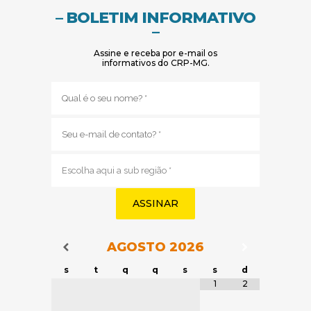
– BOLETIM INFORMATIVO
–
Assine e receba por e-mail os
informativos do CRP-MG.
Nome
(obrigatório)
E-
mail
(obrigatório)
Sub
região
(obrigatório)
AGOSTO
2026
Navegação do Calendário
Navegação
Navegação do Calendário
s
t
q
q
s
s
d
Tabela de dados
1
2