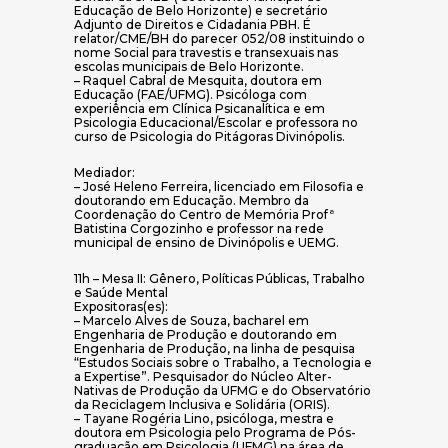
Educação de Belo Horizonte) e secretário
Adjunto de Direitos e Cidadania PBH. É
relator/CME/BH do parecer 052/08 instituindo o
nome Social para travestis e transexuais nas
escolas municipais de Belo Horizonte.
– Raquel Cabral de Mesquita, doutora em
Educação (FAE/UFMG). Psicóloga com
experiência em Clínica Psicanalítica e em
Psicologia Educacional/Escolar e professora no
curso de Psicologia do Pitágoras Divinópolis.
Mediador:
– José Heleno Ferreira, licenciado em Filosofia e
doutorando em Educação. Membro da
Coordenação do Centro de Memória Profª
Batistina Corgozinho e professor na rede
municipal de ensino de Divinópolis e UEMG.
11h – Mesa II: Gênero, Políticas Públicas, Trabalho
e Saúde Mental
Expositoras(es):
– Marcelo Alves de Souza, bacharel em
Engenharia de Produção e doutorando em
Engenharia de Produção, na linha de pesquisa
“Estudos Sociais sobre o Trabalho, a Tecnologia e
a Expertise”. Pesquisador do Núcleo Alter-
Nativas de Produção da UFMG e do Observatório
da Reciclagem Inclusiva e Solidária (ORIS).
– Tayane Rogéria Lino, psicóloga, mestra e
doutora em Psicologia pelo Programa de Pós-
graduação em Psicologia (UFMG) na área de