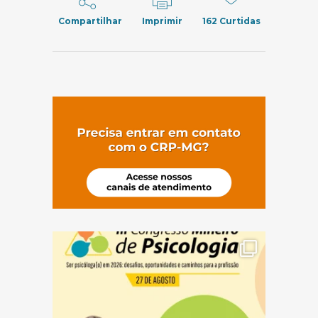
Compartilhar
Imprimir
162
Curtidas
(abre em nov