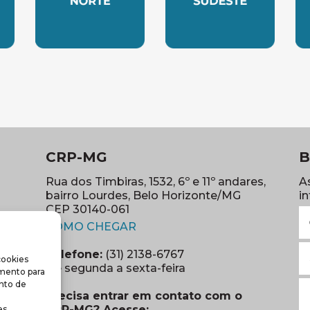
LESTE
SUBSEDE NORTE
SUBSEDE SUDES
S
CRP-MG
B
Rua dos Timbiras, 1532, 6º e 11º andares,
A
bairro Lourdes, Belo Horizonte/MG
i
CEP 30140-061
N
(abre em nova janela)
(o
COMO CHEGAR
E
Telefone:
(31) 2138-6767
cookies
m
re em nova janela)
De segunda a sexta-feira
imento para
(o
S
nto de
Precisa entrar em contato com o
r
CRP-MG? Acesse:
s.