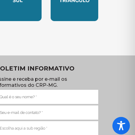
TE
UBSEDE SUL
SUBSEDE TRIANGULO
OLETIM INFORMATIVO
ssine e receba por e-mail os
nformativos do CRP-MG.
ome
brigatório)
-
ail
brigatório)
ub
egião