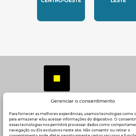
SUBSEDE CENTRO OESTE
SUBSEDE 
Gerenciar o consentimento
Para fornecer as melhores experiências, usamos tecnologias como 
(ab
Transparência e prestação de contas
para armazenar e/ou acessar informações do dispositivo. O consent
essas tecnologias nos permitirá processar dados como comportame
navegação ou IDs exclusivos neste site. Não consentir ou retirar o
consentimento pode afetar negativamente certos recursos e funçõe