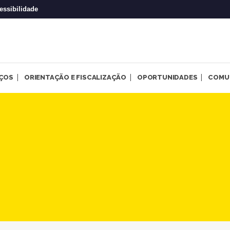
essibilidade
IÇOS
ORIENTAÇÃO E FISCALIZAÇÃO
OPORTUNIDADES
COMU
obre Psicologia e pessoas tr