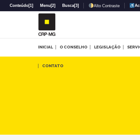
Conteúdo
[1]
Menu
[2]
Busca
[3]
Ac
Alto Contraste
INICIAL
O CONSELHO
LEGISLAÇÃO
SERV
Divinópolis sediará debate s
CONTATO