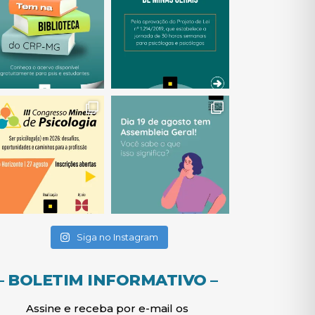
(abre em nova janela)
(abre em nova janela)
(abre em nova janela)
(abre em nova janela)
(abre em nova janela)
Siga no Instagram
– BOLETIM INFORMATIVO –
Assine e receba por e-mail os