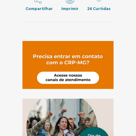
Compartilhar
Imprimir
26
Curtidas
(abre em nov