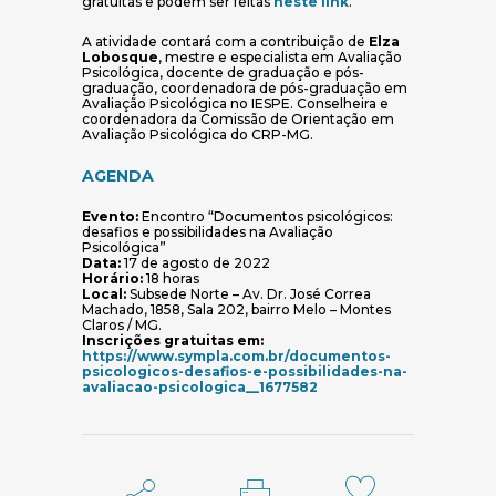
(abre em nova janel
gratuitas e podem ser feitas
neste link
.
A atividade contará com a contribuição de
Elza
Lobosque
, mestre e especialista em Avaliação
Psicológica, docente de graduação e pós-
graduação, coordenadora de pós-graduação em
Avaliação Psicológica no IESPE. Conselheira e
coordenadora da Comissão de Orientação em
Avaliação Psicológica do CRP-MG.
AGENDA
Evento:
Encontro “Documentos psicológicos:
desafios e possibilidades na Avaliação
Psicológica”
Data:
17 de agosto de 2022
Horário:
18 horas
Local:
Subsede Norte – Av. Dr. José Correa
Machado, 1858, Sala 202, bairro Melo – Montes
Claros / MG.
Inscrições gratuitas em:
https://www.sympla.com.br/documentos-
psicologicos-desafios-e-possibilidades-na-
(abre em nova janela)
avaliacao-psicologica__1677582