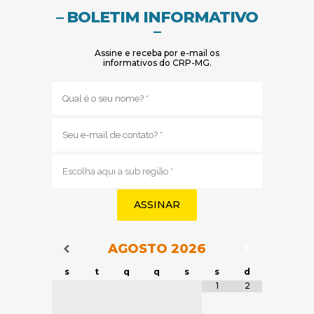
– BOLETIM INFORMATIVO
–
Assine e receba por e-mail os
informativos do CRP-MG.
Nome
(obrigatório)
E-
mail
(obrigatório)
Sub
região
(obrigatório)
AGOSTO
2026
Navegação do Calendário
Navegação
Navegação do Calendário
s
t
q
q
s
s
d
Tabela de dados
1
2