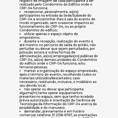
registro de imagem de cada participante a ser
realizado pelo Condomínio do Edifício onde o
CRP-04 funciona;
recepcionar, pessoalmente, as(os)
participantes na entrada da Sede/Subsede do
CRP-04 e encaminhar-lhes à sala do evento de
modo organizado, sem ocasionar impactos ao
funcionamento do CRP-04, ou ao próprio
Condomínio do edifício;
utilizar apenas o espaço objeto de
empréstimo;
durante a recepção, realização do evento e
até mesmo no percurso de saída do prédio, não
perturbar ou deixar que sejam perturbados, por
poluição sonora e outras formas de
admoestação, as(os) empregadas(os) públicas do
CRP-04, as(os) demais unidades do Condomínio
do edifício onde o CRP-04 funciona, e/ou
terceiras pessoas;
manter a organização do espaço emprestado,
após o término do evento, recolhendo todos os
materiais utilizados/descartados; caso
necessário, restituindo, inclusive, o mobiliário ao
seu devido local;
não operar ou deixar que participante
alguma(m) tente operar equipamentos
presentes no espaço, sem que tenha recebido
prévia autorização e orientação da Gerência de
Tecnologia da Informação do CRP-04 acerca da
possibilidade e do manuseio;
demandar, previamente e em horário
comercial, telefone 31 2138-6767, as orientações