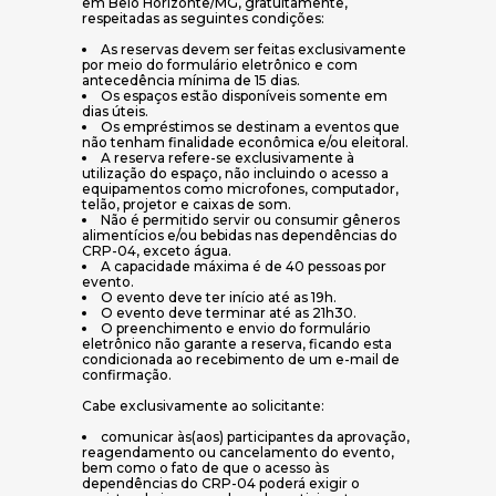
em Belo Horizonte/MG, gratuitamente,
respeitadas as seguintes condições:
As reservas devem ser feitas exclusivamente
por meio do formulário eletrônico e com
antecedência mínima de 15 dias.
Os espaços estão disponíveis somente em
dias úteis.
Os empréstimos se destinam a eventos que
não tenham finalidade econômica e/ou eleitoral.
A reserva refere-se exclusivamente à
utilização do espaço, não incluindo o acesso a
equipamentos como microfones, computador,
telão, projetor e caixas de som.
Não é permitido servir ou consumir gêneros
alimentícios e/ou bebidas nas dependências do
CRP-04, exceto água.
A capacidade máxima é de 40 pessoas por
evento.
O evento deve ter início até as 19h.
O evento deve terminar até as 21h30.
O preenchimento e envio do formulário
eletrônico não garante a reserva, ficando esta
condicionada ao recebimento de um e-mail de
confirmação.
Cabe exclusivamente ao solicitante:
comunicar às(aos) participantes da aprovação,
reagendamento ou cancelamento do evento,
bem como o fato de que o acesso às
dependências do CRP-04 poderá exigir o