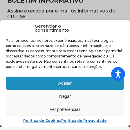
BOLETIM INFORMATIVO
Assine e receba por e-mail os informativos do
CRP-MG.
Gerenciar o
Nome
consentimento
(obrigatório)
Para fornecer as melhores experiências, usamos tecnologias
E-
como cookies para armazenar e/ou acessar informações do
mail
dispositivo. O consentimento para essas tecnologias nos permitirá
(obrigatório)
processar dados como comportamento de navegação ou IDs
Sub
exclusivos neste site. Não consentir ou retirar o consentimento
região
pode afetar negativamente certos recursos e funções.
(obrigatório)
Aceitar
Negar
(abre em nova ja
Ver preferências
Política de Cookies
Política de Privacidade