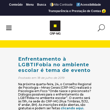
Conteúdo
Menu
Busca
Alto Contraste
Acessibilidade
Transparência e Prestação de Contas
Enfrentamento à LGBTIFobia no ambiente
Enfrentamento à
LGBTIFobia no ambiente
escolar é tema de evento
Postado em 18 de julho de 2019
Na próxima quarta-feira, 24, o Conselho Regional
de Psicologia – Minas Gerais (CRP-MG) realizará o
Psicologia em Foco “Onde nasce o preconceito?
Diálogos possíveis para o enfrentamento da
LGBTIfobia no ambiente escolar”. O evento será
às 19h, na sede do CRP-MG (Rua Timbiras, 1532,
6º andar, BH). As inscrições estão abertas, são
(abre em nova j
gratuitas e podem ser feitas
clicando aqui.