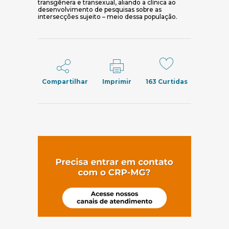
transgênera e transexual, aliando a clínica ao
desenvolvimento de pesquisas sobre as
intersecções sujeito – meio dessa população.
Compartilhar
Imprimir
163
Curtidas
(abre em nov