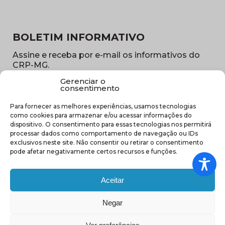
BOLETIM INFORMATIVO
Assine e receba por e-mail os informativos do
CRP-MG.
Gerenciar o
Nome
consentimento
(obrigatório)
Para fornecer as melhores experiências, usamos tecnologias
E-
como cookies para armazenar e/ou acessar informações do
mail
dispositivo. O consentimento para essas tecnologias nos permitirá
(obrigatório)
processar dados como comportamento de navegação ou IDs
Sub
exclusivos neste site. Não consentir ou retirar o consentimento
região
pode afetar negativamente certos recursos e funções.
(obrigatório)
Aceitar
Negar
(abre em nova ja