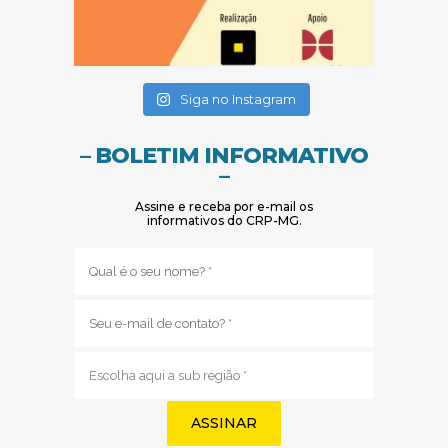
(abre em nova janela)
(abre em nova janela)
Siga no Instagram
– BOLETIM INFORMATIVO
–
Assine e receba por e-mail os
informativos do CRP-MG.
Nome
(obrigatório)
E-
mail
(obrigatório)
Sub
região
(obrigatório)