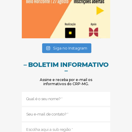
(abre em nova janela)
(abre em nova janela)
Siga no Instagram
– BOLETIM INFORMATIVO
–
Assine e receba por e-mail os
informativos do CRP-MG.
Nome
(obrigatório)
E-
mail
(obrigatório)
Sub
região