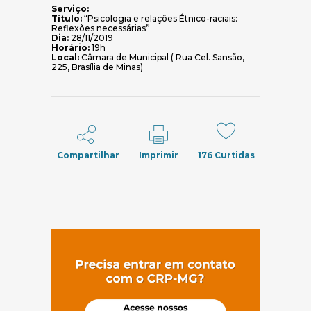
Serviço:
Título:
“Psicologia e relações Étnico-raciais:
Reflexões necessárias”
Dia:
28/11/2019
Horário:
19h
Local:
Câmara de Municipal ( Rua Cel. Sansão,
225, Brasília de Minas)
Compartilhar
Imprimir
176
Curtidas
(abre em nov