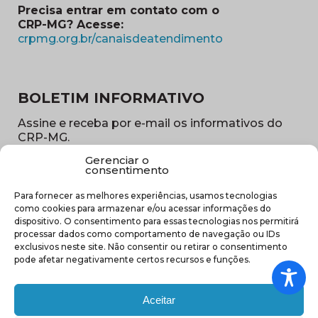
Precisa entrar em contato com o
CRP-MG? Acesse:
(abre em nova ja
crpmg.org.br/canaisdeatendimento
BOLETIM INFORMATIVO
Assine e receba por e-mail os informativos do
CRP-MG.
Gerenciar o
Nome
consentimento
(obrigatório)
Para fornecer as melhores experiências, usamos tecnologias
E-
como cookies para armazenar e/ou acessar informações do
mail
dispositivo. O consentimento para essas tecnologias nos permitirá
(obrigatório)
processar dados como comportamento de navegação ou IDs
Sub
exclusivos neste site. Não consentir ou retirar o consentimento
região
pode afetar negativamente certos recursos e funções.
(obrigatório)
Aceitar