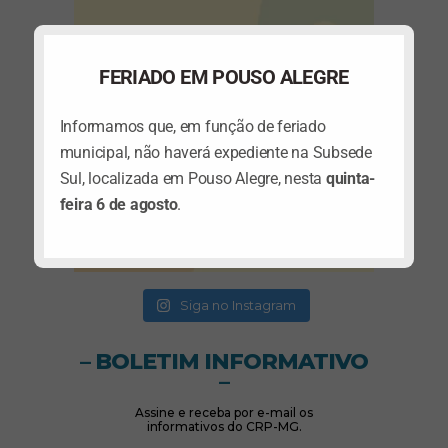
FERIADO EM POUSO ALEGRE
Informamos que, em função de feriado
municipal, não haverá expediente na Subsede
Sul, localizada em Pouso Alegre, nesta
quinta-
feira 6 de agosto
.
(abre em nova janela)
(abre em nova janela)
Siga no Instagram
– BOLETIM INFORMATIVO
–
Assine e receba por e-mail os
informativos do CRP-MG.