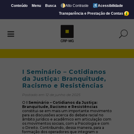
Conteúdo
Menu
Busca
Alto Contraste
Acessibilidade
Transparência e Prestação de Contas
I Seminário - Cotidianos da Justiça: Bran
I Seminário – Cotidianos
da Justiça: Branquitude,
Racismo e Resistências
Postado em 12 de junho de 2025
O
I Seminário – Cotidianos da Justiça:
Branquitude, Racismo e Resistências
constitui-se em mais um importante movimento
para as discussões acerca do debate racial no
âmbito jurídico e acadêmico em articulação com
os movimentos sociais, com a Psicologia e com
o Direito. Contribuindo, dessa maneira, para a
formação dos operadores que integram o