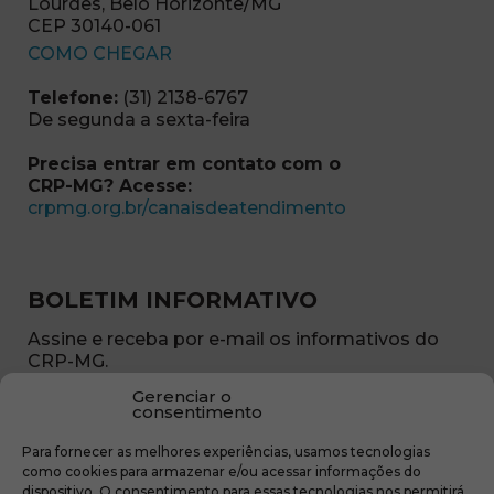
Lourdes, Belo Horizonte/MG
CEP 30140-061
(abre em nova janela)
COMO CHEGAR
Telefone:
(31) 2138-6767
De segunda a sexta-feira
Precisa entrar em contato com o
CRP-MG? Acesse:
(abre em nova ja
crpmg.org.br/canaisdeatendimento
BOLETIM INFORMATIVO
Assine e receba por e-mail os informativos do
CRP-MG.
Gerenciar o
Nome
consentimento
(obrigatório)
Para fornecer as melhores experiências, usamos tecnologias
E-
como cookies para armazenar e/ou acessar informações do
mail
dispositivo. O consentimento para essas tecnologias nos permitirá