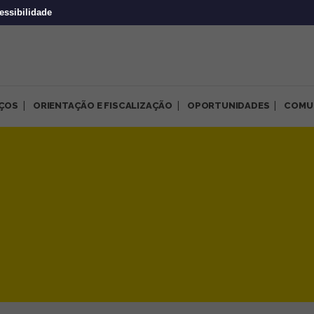
essibilidade
IÇOS
ORIENTAÇÃO E FISCALIZAÇÃO
OPORTUNIDADES
COMU
es 2019 para o CRP-MG | CRP