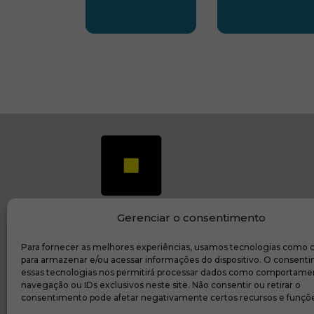
SUBSEDE CENTRO OESTE
SUBSEDE 
Gerenciar o consentimento
Para fornecer as melhores experiências, usamos tecnologias como 
(ab
Transparência e prestação de contas
para armazenar e/ou acessar informações do dispositivo. O consent
essas tecnologias nos permitirá processar dados como comportame
navegação ou IDs exclusivos neste site. Não consentir ou retirar o
consentimento pode afetar negativamente certos recursos e funçõe