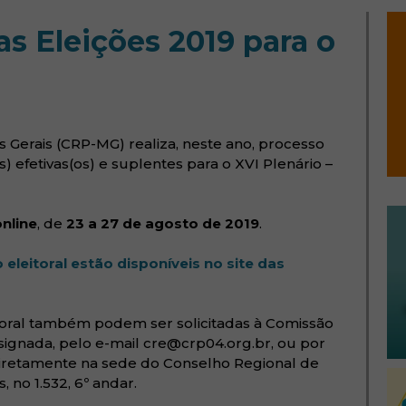
s Eleições 2019 para o
s Gerais (CRP-MG) realiza, neste ano, processo
s) efetivas(os) e suplentes para o XVI Plenário –
nline
, de
23 a 27 de agosto de 2019
.
leitoral estão disponíveis no site das
ela)
toral também podem ser solicitadas à Comissão
esignada, pelo e-mail cre@crp04.org.br, ou por
 diretamente na sede do Conselho Regional de
, no 1.532, 6º andar.