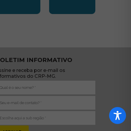
TE
UBSEDE SUL
SUBSEDE TRIANGULO
OLETIM INFORMATIVO
ssine e receba por e-mail os
nformativos do CRP-MG.
ome
brigatório)
-
ail
brigatório)
ub
egião
brigatório)
va janela)