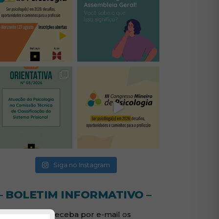
(abre em nova janela)
(abre em nova janela)
(abre em nova janela)
(abre em nova janela)
(abre em nova janela)
Siga no Instagram
– BOLETIM INFORMATIVO –
Assine e receba por e-mail os