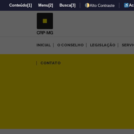
Conteúdo
[1]
Menu
[2]
Busca
[3]
Ac
Alto Contraste
INICIAL
O CONSELHO
LEGISLAÇÃO
SERV
Informações sobre as Eleiçõ
CONTATO