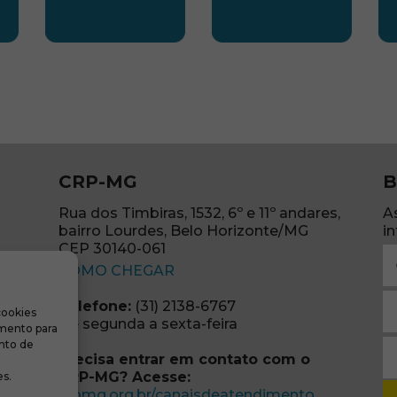
LESTE
SUBSEDE NORTE
SUBSEDE SUDES
S
CRP-MG
B
Rua dos Timbiras, 1532, 6º e 11º andares,
A
bairro Lourdes, Belo Horizonte/MG
i
CEP 30140-061
N
(abre em nova janela)
(o
COMO CHEGAR
E
Telefone:
(31) 2138-6767
cookies
m
re em nova janela)
De segunda a sexta-feira
imento para
(o
S
nto de
Precisa entrar em contato com o
r
CRP-MG? Acesse:
s.
(o
(abre em no
crpmg.org.br/canaisdeatendimento