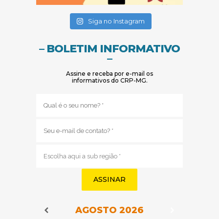
(abre em nova janela)
(abre em nova janela)
Siga no Instagram
– BOLETIM INFORMATIVO
–
Assine e receba por e-mail os
informativos do CRP-MG.
Nome
(obrigatório)
E-
mail
(obrigatório)
Sub
região
(obrigatório)
AGOSTO
2026
Navegação do Calendário
Navegação
Navegação do Calendário