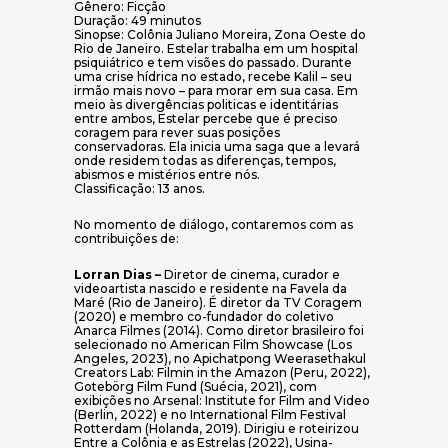
Gênero: Ficção
Duração: 49 minutos
Sinopse: Colônia Juliano Moreira, Zona Oeste do
Rio de Janeiro. Estelar trabalha em um hospital
psiquiátrico e tem visões do passado. Durante
uma crise hídrica no estado, recebe Kalil – seu
irmão mais novo – para morar em sua casa. Em
meio às divergências politicas e identitárias
entre ambos, Estelar percebe que é preciso
coragem para rever suas posições
conservadoras. Ela inicia uma saga que a levará
onde residem todas as diferenças, tempos,
abismos e mistérios entre nós.
Classificação: 13 anos.
No momento de diálogo, contaremos com as
contribuições de:
Lorran Dias
–
Diretor de cinema, curador e
videoartista nascido e residente na Favela da
Maré (Rio de Janeiro). É diretor da TV Coragem
(2020) e membro co-fundador do coletivo
Anarca Filmes (2014). Como diretor brasileiro foi
selecionado no American Film Showcase (Los
Angeles, 2023), no Apichatpong Weerasethakul
Creators Lab: Filmin in the Amazon (Peru, 2022),
Gotebörg Film Fund (Suécia, 2021), com
exibições no Arsenal: Institute for Film and Video
(Berlin, 2022) e no International Film Festival
Rotterdam (Holanda, 2019). Dirigiu e roteirizou
Entre a Colônia e as Estrelas (2022), Usina-