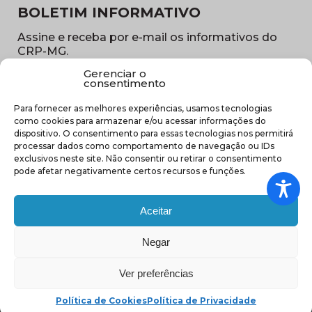
BOLETIM INFORMATIVO
Assine e receba por e-mail os informativos do
CRP-MG.
Gerenciar o
Nome
consentimento
(obrigatório)
Para fornecer as melhores experiências, usamos tecnologias
E-
como cookies para armazenar e/ou acessar informações do
mail
dispositivo. O consentimento para essas tecnologias nos permitirá
(obrigatório)
processar dados como comportamento de navegação ou IDs
Sub
exclusivos neste site. Não consentir ou retirar o consentimento
região
pode afetar negativamente certos recursos e funções.
(obrigatório)
Aceitar
Negar
(abre em nova ja
Ver preferências
Política de Cookies
Política de Privacidade