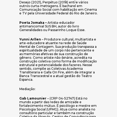
Desejo (2021), Perpétuo (2018) entre vários
outros curta-metragens. É bacharel em
Comunicação Social com habilitação em Cinema
e TV pela Universidade Federal do Rio de Janeiro.
Poeta Jomaka –
Artista-educador
antimanicomial SUS BH, autor do livro
Generalidades ou Passarinho Loque Esse.
Yunni Arllen
– Produtore cultural, multiartista e
arte-educadore atuante na rede de Saúde
Mental de Contagem. Sua produção transpassa a
espiritualidade de um corpo não pertencente e
as memórias afetivas de sua construção de
gênero. Como artiste não-binárie, acredita na
construção coletiva como forma de modificação
estrutural e potencialidade dos fazeres. Nesse
sentido, compõe as Coletivas Academia
Transliteraria e Galla On Fire, além de integrar a
Banca Transcestral e a atual gestão do Teatro
Espanca.
Mediação:
Gab Lamounier
– (CRP 04-52747) Está no
mundo a partir das redes de amizade e
fortalecimento mútuo. É psicólogo e mestre em
Psicologia Social (UFMG). Atua como analista no
consultório particular e também na construção
Coletiva da Akasulo, Centro de Convivência para