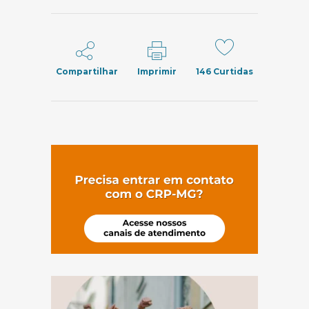
Compartilhar
Imprimir
146
Curtidas
(abre em nov