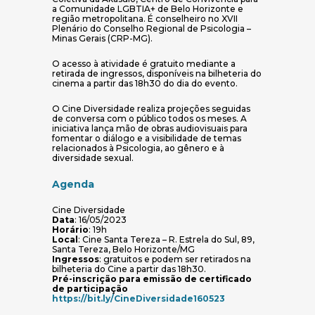
a Comunidade LGBTIA+ de Belo Horizonte e
região metropolitana. É conselheiro no XVII
Plenário do Conselho Regional de Psicologia –
Minas Gerais (CRP-MG).
O acesso à atividade é gratuito mediante a
retirada de ingressos, disponíveis na bilheteria do
cinema a partir das 18h30 do dia do evento.
O Cine Diversidade realiza projeções seguidas
de conversa com o público todos os meses. A
iniciativa lança mão de obras audiovisuais para
fomentar o diálogo e a visibilidade de temas
relacionados à Psicologia, ao gênero e à
diversidade sexual.
Agenda
Cine Diversidade
Data
: 16/05/2023
Horário
: 19h
Local
: Cine Santa Tereza – R. Estrela do Sul, 89,
Santa Tereza, Belo Horizonte/MG
Ingressos
: gratuitos e podem ser retirados na
bilheteria do Cine a partir das 18h30.
Pré-inscrição para emissão de certificado
de participação
(abre em nova jane
https://bit.ly/CineDiversidade160523