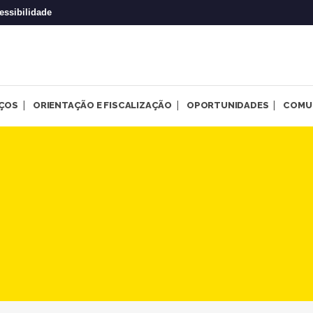
essibilidade
IÇOS
ORIENTAÇÃO E FISCALIZAÇÃO
OPORTUNIDADES
COMU
 de diálogo do Psicologia e