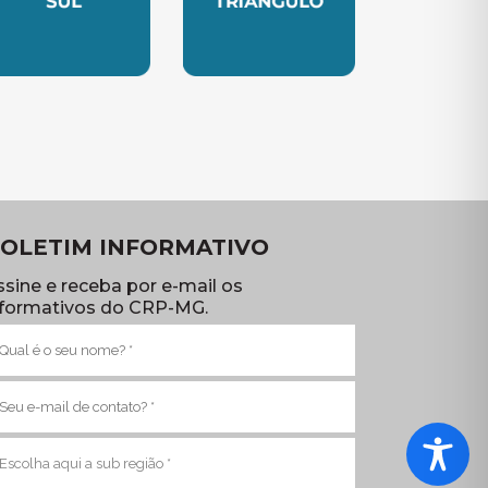
TE
UBSEDE SUL
SUBSEDE TRIANGULO
OLETIM INFORMATIVO
ssine e receba por e-mail os
nformativos do CRP-MG.
ome
brigatório)
-
ail
brigatório)
ub
egião