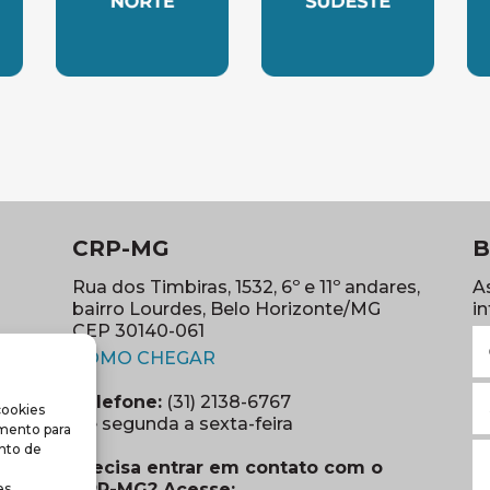
LESTE
SUBSEDE NORTE
SUBSEDE SUDES
S
CRP-MG
B
Rua dos Timbiras, 1532, 6º e 11º andares,
A
bairro Lourdes, Belo Horizonte/MG
i
CEP 30140-061
N
(abre em nova janela)
(o
COMO CHEGAR
E
Telefone:
(31) 2138-6767
cookies
m
re em nova janela)
De segunda a sexta-feira
imento para
(o
S
nto de
Precisa entrar em contato com o
r
CRP-MG? Acesse:
s.