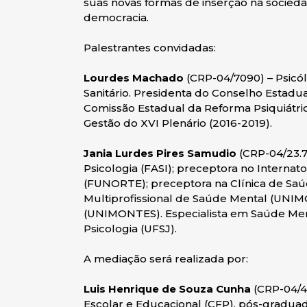
suas novas formas de inserção na sociedad
democracia.
Palestrantes convidadas:
Lourdes Machado
(CRP-04/7090) – Psicól
Sanitário. Presidenta do Conselho Estadu
Comissão Estadual da Reforma Psiquiátric
Gestão do XVI Plenário (2016-2019).
Jania Lurdes Pires Samudio
(CRP-04/23.7
Psicologia (FASI); preceptora no Interna
(FUNORTE); preceptora na Clínica de Saúd
Multiprofissional de Saúde Mental (UNI
(UNIMONTES). Especialista em Saúde Ment
Psicologia (UFSJ).
A mediação será realizada por:
Luis Henrique de Souza Cunha
(CRP-04/43
Escolar e Educacional (CFP), pós-gradua