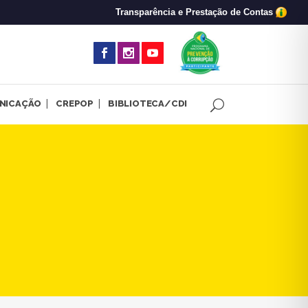
Transparência e Prestação de Contas
(abre em nova 
NICAÇÃO
CREPOP
BIBLIOTECA/CDI
m Foco em Montes Claros | C