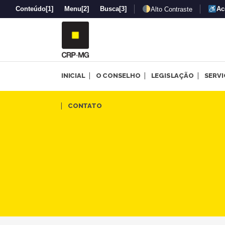
Conteúdo
[1]
Menu
[2]
Busca
[3]
Ac
Alto Contraste
INICIAL
O CONSELHO
LEGISLAÇÃO
SERV
Luta Antimanicomial é tema
CONTATO