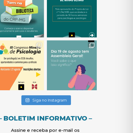
(abre em nova janela)
(abre em nova janela)
(abre em nova janela)
(abre em nova janela)
(abre em nova janela)
Siga no Instagram
– BOLETIM INFORMATIVO –
Assine e receba por e-mail os