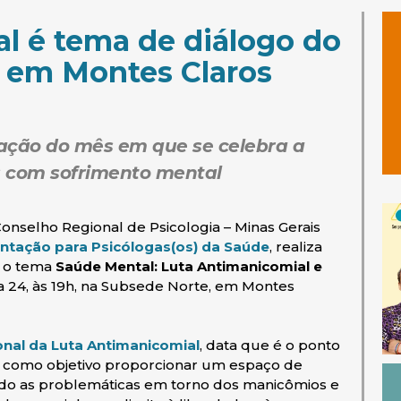
l é tema de diálogo do
 em Montes Claros
ação do mês em que se celebra a
s com sofrimento mental
nselho Regional de Psicologia – Minas Gerais
(abre em nova jan
ntação para Psicólogas(os) da Saúde
, realiza
 o tema
Saúde Mental: Luta Antimanicomial e
dia 24, às 19h, na Subsede Norte, em Montes
(abre em nova janela)
onal da Luta Antimanicomial
, data que é o ponto
em como objetivo proporcionar um espaço de
ndo as problemáticas em torno dos manicômios e