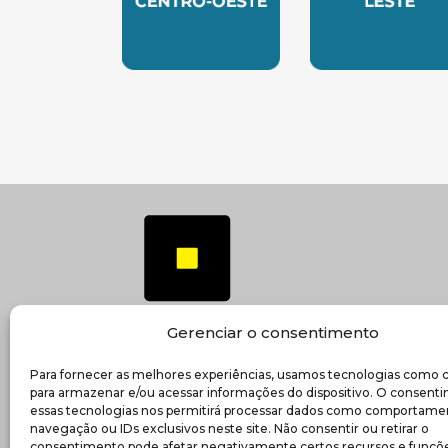
SUBSEDE CENTRO OESTE
SUBSEDE 
Gerenciar o consentimento
Para fornecer as melhores experiências, usamos tecnologias como 
(ab
Transparência e prestação de contas
para armazenar e/ou acessar informações do dispositivo. O consent
essas tecnologias nos permitirá processar dados como comportame
navegação ou IDs exclusivos neste site. Não consentir ou retirar o
consentimento pode afetar negativamente certos recursos e funçõe